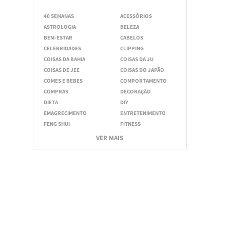
40 SEMANAS
ACESSÓRIOS
ASTROLOGIA
BELEZA
BEM-ESTAR
CABELOS
CELEBRIDADES
CLIPPING
COISAS DA BAHIA
COISAS DA JU
COISAS DE JEE
COISAS DO JAPÃO
COMES E BEBES
COMPORTAMENTO
COMPRAS
DECORAÇÃO
DIETA
DIY
EMAGRECIMENTO
ENTRETENIMENTO
FENG SHUI
FITNESS
VER MAIS