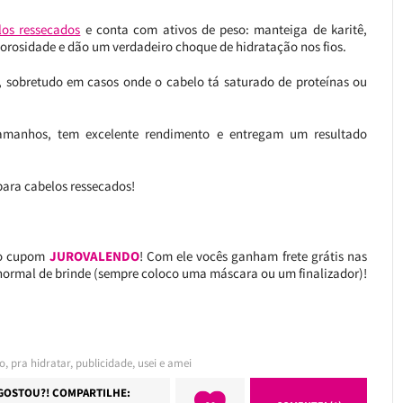
os ressecados
e conta com ativos de peso: manteiga de karitê,
orosidade e dão um verdadeiro choque de hidratação nos fios.
, sobretudo em casos onde o cabelo tá saturado de proteínas ou
tamanhos, tem excelente rendimento e entregam um resultado
para cabelos ressecados!
o cupom
JUROVALENDO
! Com ele vocês ganham frete grátis nas
ormal de brinde (sempre coloco uma máscara ou um finalizador)!
o
,
pra hidratar
,
publicidade
,
usei e amei
GOSTOU?! COMPARTILHE: