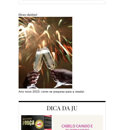
Dicas rápidas!
Ano novo 2023: como se preparar para a virada!
Preparando a cas
DICA DA JU
CABELO CAINDO E