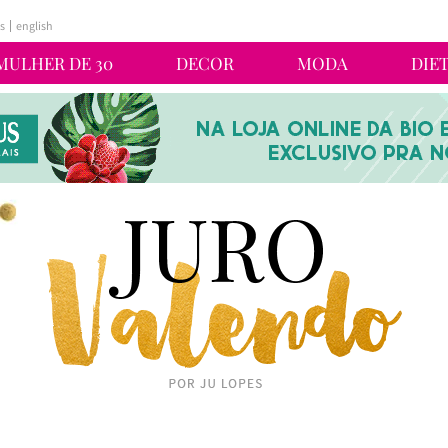
s
english
MULHER DE 30
DECOR
MODA
DIE