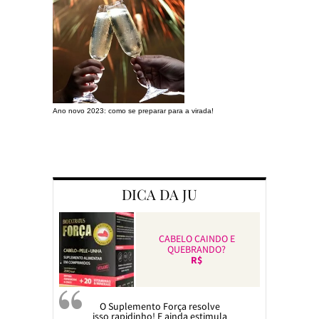
Ano novo 2023: como se preparar para a virada!
Preparando a c
DICA DA JU
CABELO CAINDO E
QUEBRANDO?
R$
O Suplemento Força resolve
isso rapidinho! E ainda estimula