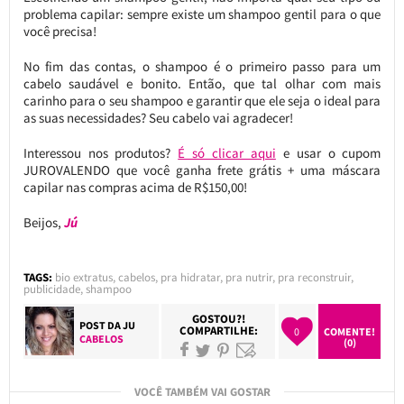
problema capilar: sempre existe um shampoo gentil para o que
você precisa!
No fim das contas, o shampoo é o primeiro passo para um
cabelo saudável e bonito. Então, que tal olhar com mais
carinho para o seu shampoo e garantir que ele seja o ideal para
as suas necessidades? Seu cabelo vai agradecer!
Interessou nos produtos?
É só clicar aqui
e usar o cupom
JUROVALENDO que você ganha frete grátis + uma máscara
capilar nas compras acima de R$150,00!
Beijos,
Jú
TAGS:
bio extratus
,
cabelos
,
pra hidratar
,
pra nutrir
,
pra reconstruir
,
publicidade
,
shampoo
GOSTOU?!
POST DA
JU
COMPARTILHE:
0
COMENTE!
CABELOS
(0)
VOCÊ TAMBÉM VAI GOSTAR