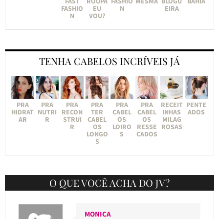
FAST
ROUPA
FASHIO
MESMA
BLOGU
BAHIA
FASHIO
EU
N
EIRA
N
VOU?
TENHA CABELOS INCRÍVEIS JÁ
PRA
PRA
PRA
PRA
PRA
PRA
RECEIT
PENTE
HIDRAT
NUTRI
RECON
TER
CABEL
CABEL
INHAS
ADOS
AR
R
STRUI
CABEL
OS
OS
MILAG
R
OS
LOIRO
RESSE
ROSAS
LONGO
S
CADOS
S
O QUE VOCÊ ACHA DO JV?
MONICA