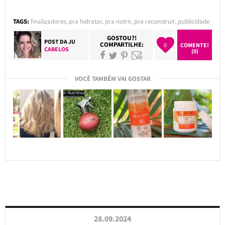
TAGS:
finalizadores
,
pra hidratar
,
pra nutrir
,
pra reconstruir
,
publicidade
GOSTOU?!
POST DA
JU
COMPARTILHE:
0
COMENTE!
CABELOS
(0)
VOCÊ TAMBÉM VAI GOSTAR
28.09.2024