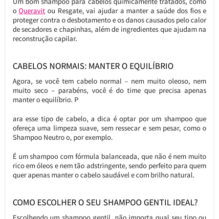
Um bom shampoo para cabelos quimicamente tratados, como
o
Queravit
ou Resgate, vai ajudar a manter a saúde dos fios e
proteger contra o desbotamento e os danos causados pelo calor
de secadores e chapinhas, além de ingredientes que ajudam na
reconstrução capilar.
CABELOS NORMAIS: MANTER O EQUILÍBRIO
Agora, se você tem cabelo normal – nem muito oleoso, nem
muito seco – parabéns, você é do time que precisa apenas
manter o equilíbrio. P
ara esse tipo de cabelo, a dica é optar por um shampoo que
ofereça uma limpeza suave, sem ressecar e sem pesar, como o
Shampoo Neutro o, por exemplo.
É um shampoo com fórmula balanceada, que não é nem muito
rico em óleos e nem tão adstringente, sendo perfeito para quem
quer apenas manter o cabelo saudável e com brilho natural.
COMO ESCOLHER O SEU SHAMPOO GENTIL IDEAL?
Escolhendo um shampoo gentil, não importa qual seu tipo ou