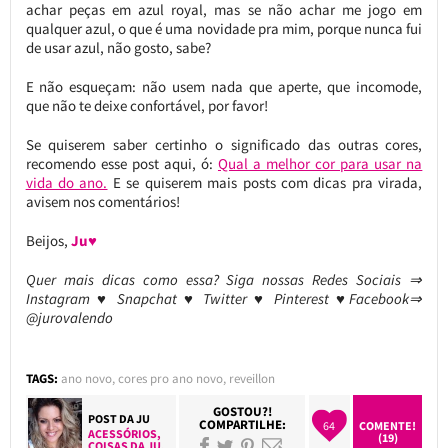
achar peças em azul royal, mas se não achar me jogo em
qualquer azul, o que é uma novidade pra mim, porque nunca fui
de usar azul, não gosto, sabe?
E não esqueçam: não usem nada que aperte, que incomode,
que não te deixe confortável, por favor!
Se quiserem saber certinho o significado das outras cores,
recomendo esse post aqui, ó:
Qual a melhor cor para usar na
vida do ano.
E se quiserem mais posts com dicas pra virada,
avisem nos comentários!
Beijos,
Ju♥
Quer mais dicas como essa? Siga nossas Redes Sociais ⇒
Instagram ♥ Snapchat ♥ Twitter ♥ Pinterest ♥Facebook⇒
@jurovalendo
TAGS:
ano novo
,
cores pro ano novo
,
reveillon
GOSTOU?!
POST DA
JU
COMPARTILHE:
64
COMENTE!
ACESSÓRIOS
,
(19)
COISAS DA JU
,