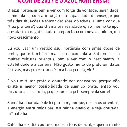
A COR DE 2017 É O AZUL HORTÊNSIA!
O azul hortênsia tem a ver com força de vontade, serenidade,
feminilidade, com a intuição e a capacidade de enxergar por
trás das situações e tomar decisões objetivas. É uma cor que
“traz pra terra”, que chama pra realidade e, ao mesmo tempo,
que afasta a negatividade e proporciona um novo caminho, um
novo crescimento.
Eu vou usar um vestido azul hortênsia com umas doses de
preto, que é também uma cor relacionada a Saturno e, em
muitas culturas orientais, tem a ver com o nascimento, a
estabilidade e a carreira. Não gosto muito de preto em datas
festivas, mas pra esse ano é uma boa pedida, viu?
E vou misturar prata e dourado nos acessórios, porque não
existe a menor possibilidade de usar só prata, então vou
misturar a coisa toda, já que ouro na pele sempre dá sorte!
Sandália dourada é de lei pra mim, porque, dizem os orientais,
a energia entra pelos pés, e a minha quero que seja dourada,
tá? hahaha
Calcinha e sutiã vou procurar em tons de azul, e queria muito