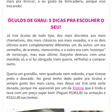
mais pra
brincar
, e eu gosto da brincadeira, porque vivo
trocando!
ÓCULOS DE GRAU: 5 DICAS PRA ESCOLHER O
SEU!
Já tive óculos de todo tipo, dos mais discretos aos mais
chamativos, dos mais clássicos aos mais ousados, e e os dois
últimos eram completamente diferentes um do outro: um era
vermelho, de acetato, menorzinho, e o outro era com
“estampa”
de tartaruga
, mas esse último Ozzynho destruiu com uma
mordida só, e aí fui obrigada (nem queria, né?haha) a comprar
outro.
Queria um grandão, nem quadrado nem redondo, e que tivesse
preto e dourado. No geral tenho dedo podre pra óculos e
sempre gosto dos mais caros, mas dessa vez tive uma sorte
danada, porque me apaixonei por um da
Kipling
que é lindo e
tava com um preço super bom (Paguei R$363,00 na armação e
R$312,00 nas lentes).