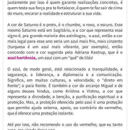
justamente por isso é quem garante realizações concretas, é
quem testa sua força pra te fortalecer, é quem te faz sair de cima
do muro, encarar a realidade e estruturar a sua vida.
A cor de Saturno é o preto, é o chumbo, o roxo, o escuro. Esse
mesmo Saturno está em Sagitário, e a cor que representa esse
signo é, pra grande maioria dos astrólogos, o azul, então a cor
mais legal para esse ano seria um azul mais frio, mais cinzento
(turquesa é um azul mais vibrante, por exemplo), então
concordo com a cor sugerida pela Adriana Kastrup, que é o
azul
hortênsia,
um azul com um “quê” de lilás!
O azul, de modo geral, está relacionado a tranquilidade, a
segurança, a liderança, a diplomacia e a comunicação.
Significa, em muitas culturas, a velocidade, o “direto em
frente”, o para frente. É também a cor do arcanjo Miguel e de
alguns deuses hindus, como Krishna e Vishnu, a cor que
representa a divindade, a benção, a purificação espiritual e a
proteção. Mas, a proteção oferecida pelo azul é uma proteção
que permite ajuda externa, apoio, ao contrário do vermelho,
que é oferece uma proteção isolante.
Até por isso, não recomendo o uso do vermelho, que eu tanto
amo, pra virada desse ano.