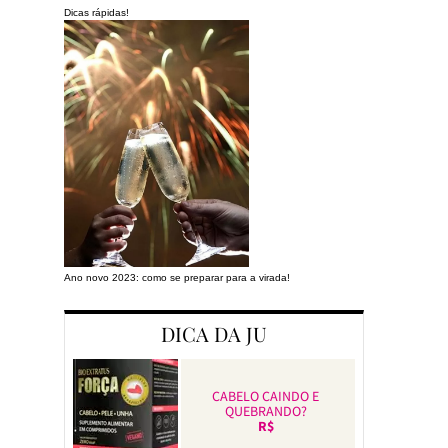
Dicas rápidas!
Ano novo 2023: como se preparar para a virada!
Preparando a cas
DICA DA JU
CABELO CAINDO E
QUEBRANDO?
R$