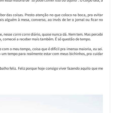
com essa história de
“só pode comer isso ou aquilo
“. O corpo fala, a
bor das coisas. Presto atenção no que coloco na boca, pra evitar
is alguém à mesa, converso, ao invés de ler o jornal ou ficar no
e, nesse
corre corre
diário, quase nunca dá. Nem tem. Mas percebi
a, comecei a receber mais também. É só questão de tempo.
 com o meu tempo, coisa que é difícil pra imensa maioria, eu sei.
ro um tempo para realmente estar com meus bichinhos, pra cuidar
alho feliz. Feliz porque hoje consigo viver fazendo aquilo que me