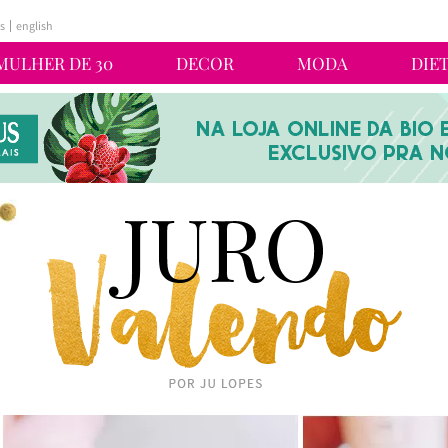
s
english
MULHER DE 30
DECOR
MODA
DIE