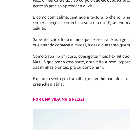
Faço o meu café e dou ao corpo o que ele quer. Parei 
gente só precisa aprender a ouvir.
E como com calma, sentindo a textura, o cheiro, o sa
comer emoções, como fiz a vida inteira. E, se tem ma
celular.
Sabe atenção? Todo mundo quer e precisa. Mas a gent
que quando comecei a mudar, a dar o que tanto queri
Como trabalho em casa, consigo ter mais flexibilidade
Mas, já que tenho essa sorte, aproveito-a bem: sepa
das minhas plantas, pra cuidar de mim.
E quando sento pra trabalhar, mergulho naquilo e trab
preenche a alma.
POR UMA VIDA MAIS FELIZ!