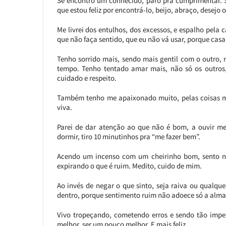
Se encontro um conhecido, paro pra cumprimentar. S
que estou feliz por encontrá-lo, beijo, abraço, desejo 
Me livrei dos entulhos, dos excessos, e espalho pela 
que não faça sentido, que eu não vá usar, porque casa 
Tenho sorrido mais, sendo mais gentil com o outro,
tempo. Tenho tentado amar mais, não só os outros
cuidado e respeito.
Também tenho me apaixonado muito, pelas coisas mai
viva.
Parei de dar atenção ao que não é bom, a ouvir meu
dormir, tiro 10 minutinhos pra “me fazer bem”.
Acendo um incenso com um cheirinho bom, sento nu
expirando o que é ruim. Medito, cuido de mim.
Ao invés de negar o que sinto, seja raiva ou qualque
dentro, porque sentimento ruim não adoece só a alm
Vivo tropeçando, cometendo erros e sendo tão imper
melhor, ser um pouco melhor. E mais feliz.