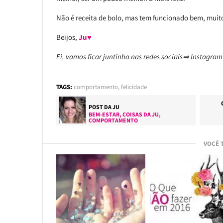
Não é receita de bolo, mas tem funcionado bem, muit
Beijos,
Ju♥
Ei, vamos ficar juntinha nas redes sociais⇒ Instagr
TAGS:
comportamento
,
felicidade
POST DA
JU
BEM-ESTAR
,
COISAS DA JU
,
COMPORTAMENTO
VOCÊ 