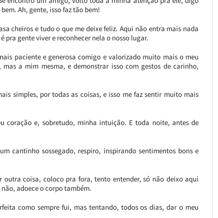
e encontro um amigo, volto toda a minha atenção pra ele, digo
o bem. Ah, gente, isso faz tão bem!
casa cheiros e tudo o que me deixe feliz. Aqui não entra mais nada
é pra gente viver e reconhecer nela o nosso lugar.
 mais paciente e generosa comigo e valorizado muito mais o meu
, mas a mim mesma, e demonstrar isso com gestos de carinho,
s simples, por todas as coisas, e isso me faz sentir muito mais
 coração e, sobretudo, minha intuição. E toda noite, antes de
m cantinho sossegado, respiro, inspirando sentimentos bons e
r outra coisa, coloco pra fora, tento entender, só não deixo aqui
a não, adoece o corpo também.
feita como sempre fui, mas tentando, todos os dias, dar o meu