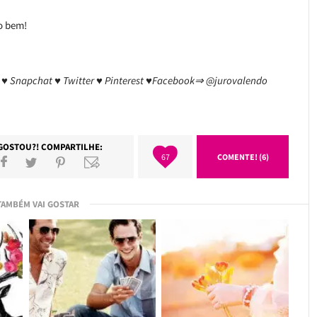
o bem!
am ♥ Snapchat ♥ Twitter ♥ Pinterest ♥Facebook⇒ @jurovalendo
GOSTOU?! COMPARTILHE:
67
COMENTE! (6)
TAMBÉM VAI GOSTAR