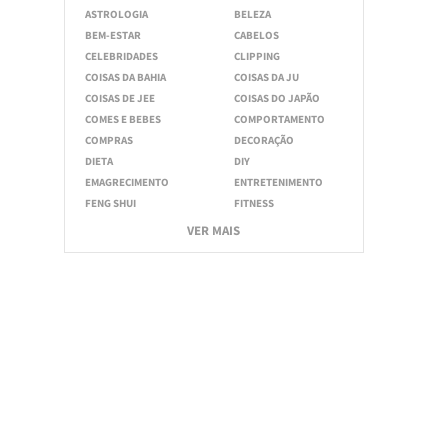
ASTROLOGIA
BELEZA
BEM-ESTAR
CABELOS
CELEBRIDADES
CLIPPING
COISAS DA BAHIA
COISAS DA JU
COISAS DE JEE
COISAS DO JAPÃO
COMES E BEBES
COMPORTAMENTO
COMPRAS
DECORAÇÃO
DIETA
DIY
EMAGRECIMENTO
ENTRETENIMENTO
FENG SHUI
FITNESS
VER MAIS