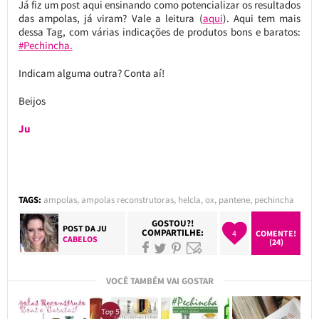
Já fiz um post aqui ensinando como potencializar os resultados
das ampolas, já viram? Vale a leitura (
aqui
). Aqui tem mais
dessa Tag, com várias indicações de produtos bons e baratos:
#Pechincha.
Indicam alguma outra? Conta aí!
Beijos
Ju
TAGS:
ampolas
,
ampolas reconstrutoras
,
helcla
,
ox
,
pantene
,
pechincha
GOSTOU?!
POST DA
JU
COMPARTILHE:
4
COMENTE!
CABELOS
(24)
VOCÊ TAMBÉM VAI GOSTAR