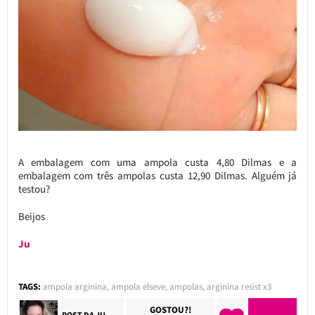
A embalagem com uma ampola custa 4,80 Dilmas e a
embalagem com três ampolas custa 12,90 Dilmas. Alguém já
testou?
Beijos
Ju
TAGS:
ampola arginina
,
ampola elseve
,
ampolas
,
arginina resist x3
GOSTOU?!
POST DA
JU