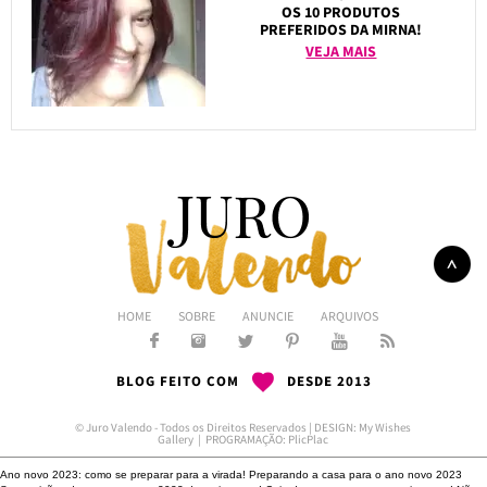
OS 10 PRODUTOS
PREFERIDOS DA MIRNA!
VEJA MAIS
HOME
SOBRE
ANUNCIE
ARQUIVOS
BLOG FEITO COM
DESDE 2013
© Juro Valendo - Todos os Direitos Reservados | DESIGN:
My Wishes
Gallery
| PROGRAMAÇÃO:
PlicPlac
Ano novo 2023: como se preparar para a virada!
Preparando a casa para o ano novo 2023