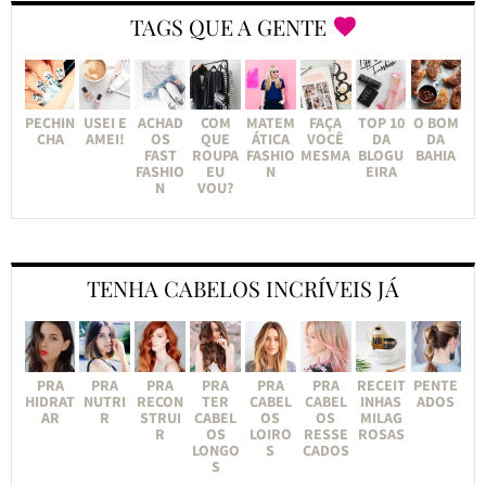
TAGS QUE A GENTE
PECHIN
USEI E
ACHAD
COM
MATEM
FAÇA
TOP 10
O BOM
CHA
AMEI!
OS
QUE
ÁTICA
VOCÊ
DA
DA
FAST
ROUPA
FASHIO
MESMA
BLOGU
BAHIA
FASHIO
EU
N
EIRA
N
VOU?
TENHA CABELOS INCRÍVEIS JÁ
PRA
PRA
PRA
PRA
PRA
PRA
RECEIT
PENTE
HIDRAT
NUTRI
RECON
TER
CABEL
CABEL
INHAS
ADOS
AR
R
STRUI
CABEL
OS
OS
MILAG
R
OS
LOIRO
RESSE
ROSAS
LONGO
S
CADOS
S