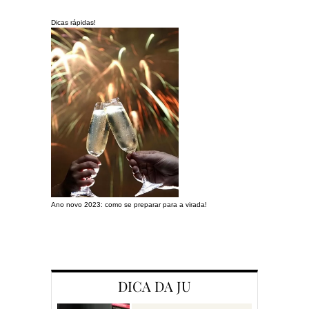
Dicas rápidas!
Ano novo 2023: como se preparar para a virada!
Preparando a c
DICA DA JU