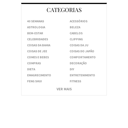
CATEGORIAS
40 SEMANAS
ACESSÓRIOS
ASTROLOGIA
BELEZA
BEM-ESTAR
CABELOS
CELEBRIDADES
CLIPPING
COISAS DA BAHIA
COISAS DA JU
COISAS DE JEE
COISAS DO JAPÃO
COMES E BEBES
COMPORTAMENTO
COMPRAS
DECORAÇÃO
DIETA
DIY
EMAGRECIMENTO
ENTRETENIMENTO
FENG SHUI
FITNESS
VER MAIS