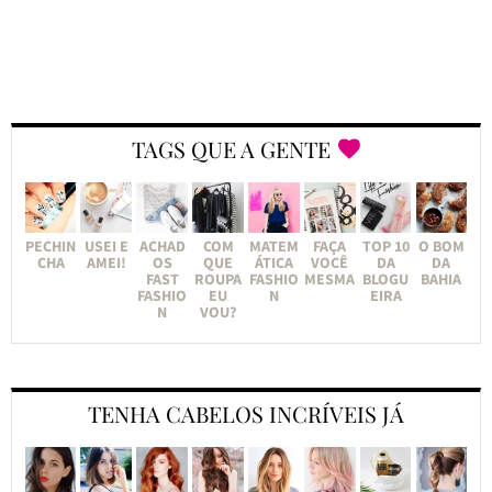
TAGS QUE A GENTE
PECHIN
USEI E
ACHAD
COM
MATEM
FAÇA
TOP 10
O BOM
CHA
AMEI!
OS
QUE
ÁTICA
VOCÊ
DA
DA
FAST
ROUPA
FASHIO
MESMA
BLOGU
BAHIA
FASHIO
EU
N
EIRA
N
VOU?
TENHA CABELOS INCRÍVEIS JÁ