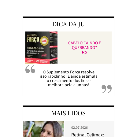
Preparando a c
DICA DA JU
CABELO CAINDO E
QUEBRANDO?
R$
O Suplemento Força resolve
isso rapidinho! E ainda estimula
o crescimento dos fios e
melhora pele e unhas!
MAIS LIDOS
02.07.2026
Retinal Celimax: