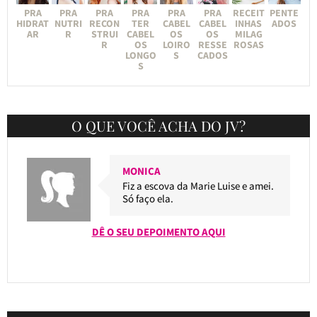
PRA
PRA
PRA
PRA
PRA
PRA
RECEIT
PENTE
HIDRAT
NUTRI
RECON
TER
CABEL
CABEL
INHAS
ADOS
AR
R
STRUI
CABEL
OS
OS
MILAG
R
OS
LOIRO
RESSE
ROSAS
LONGO
S
CADOS
S
O QUE VOCÊ ACHA DO JV?
MONICA
Fiz a escova da Marie Luise e amei.
Só faço ela.
DÊ O SEU DEPOIMENTO AQUI