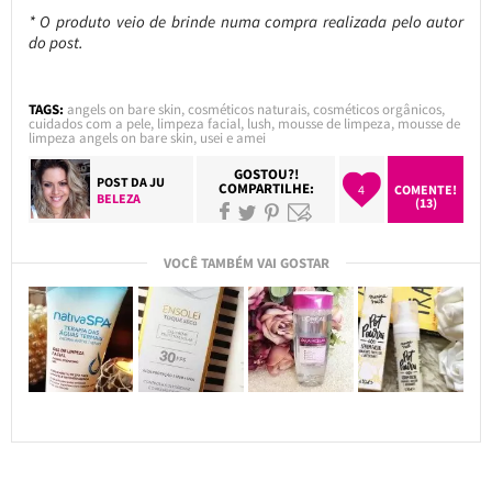
* O produto veio de brinde numa compra realizada pelo autor
do post.
TAGS:
angels on bare skin
,
cosméticos naturais
,
cosméticos orgânicos
,
cuidados com a pele
,
limpeza facial
,
lush
,
mousse de limpeza
,
mousse de
limpeza angels on bare skin
,
usei e amei
GOSTOU?!
POST DA
JU
COMPARTILHE:
4
COMENTE!
BELEZA
(13)
VOCÊ TAMBÉM VAI GOSTAR