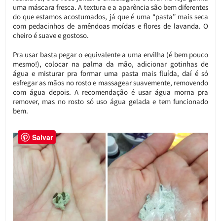
uma máscara fresca. A textura e a aparência são bem diferentes
do que estamos acostumados, já que é uma “pasta” mais seca
com pedacinhos de amêndoas moídas e flores de lavanda. O
cheiro é suave e gostoso.
Pra usar basta pegar o equivalente a uma ervilha (é bem pouco
mesmo!), colocar na palma da mão, adicionar gotinhas de
água e misturar pra formar uma pasta mais fluída, daí é só
esfregar as mãos no rosto e massagear suavemente, removendo
com água depois. A recomendação é usar água morna pra
remover, mas no rosto só uso água gelada e tem funcionado
bem.
Salvar