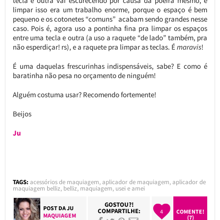
tecla e outra vai escurecendo por causa da poeira mesmo, e
limpar isso era um trabalho enorme, porque o espaço é bem
pequeno e os cotonetes “comuns” acabam sendo grandes nesse
caso. Pois é, agora uso a pontinha fina pra limpar os espaços
entre uma tecla e outra (a uso a raquete “de lado” também, pra
não esperdiçar! rs), e a raquete pra limpar as teclas. É
maravis
!
É uma daquelas frescurinhas indispensáveis, sabe? E como é
baratinha não pesa no orçamento de ninguém!
Alguém costuma usar? Recomendo fortemente!
Beijos
Ju
TAGS:
acessórios de maquiagem
,
aplicador de maquiagem
,
aplicador de
maquiagem belliz
,
belliz
,
maquiagem
,
usei e amei
GOSTOU?!
POST DA
JU
COMPARTILHE:
4
COMENTE!
MAQUIAGEM
(7)