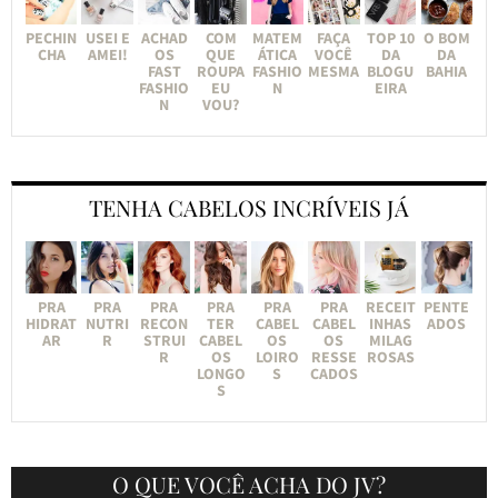
PECHIN
USEI E
ACHAD
COM
MATEM
FAÇA
TOP 10
O BOM
CHA
AMEI!
OS
QUE
ÁTICA
VOCÊ
DA
DA
FAST
ROUPA
FASHIO
MESMA
BLOGU
BAHIA
FASHIO
EU
N
EIRA
N
VOU?
TENHA CABELOS INCRÍVEIS JÁ
PRA
PRA
PRA
PRA
PRA
PRA
RECEIT
PENTE
HIDRAT
NUTRI
RECON
TER
CABEL
CABEL
INHAS
ADOS
AR
R
STRUI
CABEL
OS
OS
MILAG
R
OS
LOIRO
RESSE
ROSAS
LONGO
S
CADOS
S
O QUE VOCÊ ACHA DO JV?