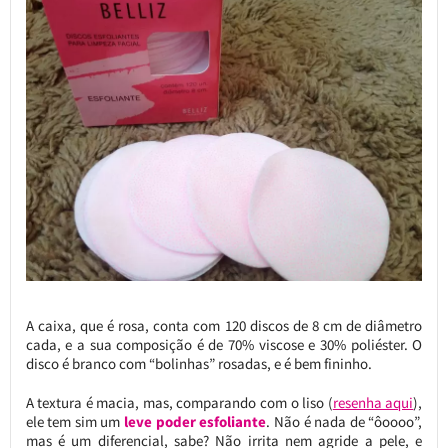
A caixa, que é rosa, conta com 120 discos de 8 cm de diâmetro
cada, e a sua composição é de 70% viscose e 30% poliéster. O
disco é branco com “bolinhas” rosadas, e é bem fininho.
A textura é macia, mas, comparando com o liso (
resenha aqui
),
ele tem sim um
leve poder esfoliante
. Não é nada de “ôoooo”,
mas é um diferencial, sabe? Não irrita nem agride a pele, e