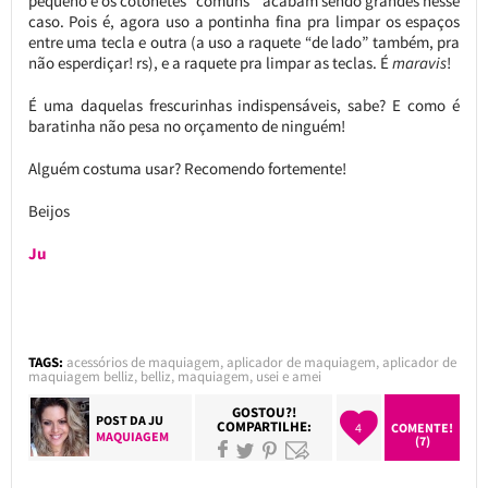
pequeno e os cotonetes “comuns” acabam sendo grandes nesse
caso. Pois é, agora uso a pontinha fina pra limpar os espaços
entre uma tecla e outra (a uso a raquete “de lado” também, pra
não esperdiçar! rs), e a raquete pra limpar as teclas. É
maravis
!
É uma daquelas frescurinhas indispensáveis, sabe? E como é
baratinha não pesa no orçamento de ninguém!
Alguém costuma usar? Recomendo fortemente!
Beijos
Ju
TAGS:
acessórios de maquiagem
,
aplicador de maquiagem
,
aplicador de
maquiagem belliz
,
belliz
,
maquiagem
,
usei e amei
GOSTOU?!
POST DA
JU
COMPARTILHE:
4
COMENTE!
MAQUIAGEM
(7)