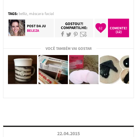
TAGS:
belliz
,
máscara facial
GOSTOU?!
POST DA
JU
COMPARTILHE:
62
COMENTE!
BELEZA
(12)
VOCÊ TAMBÉM VAI GOSTAR
22.04.2015