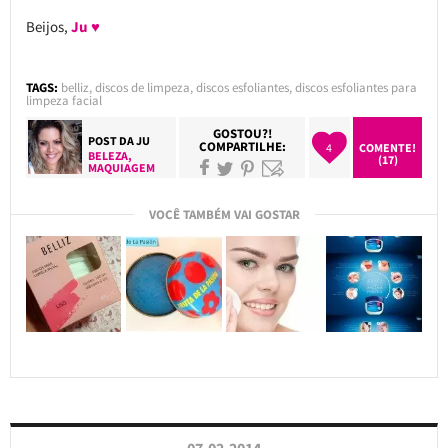
Beijos,
Ju ♥
TAGS:
belliz
,
discos de limpeza
,
discos esfoliantes
,
discos esfoliantes para
limpeza facial
GOSTOU?!
POST DA
JU
COMPARTILHE:
4
COMENTE!
BELEZA
,
(17)
MAQUIAGEM
VOCÊ TAMBÉM VAI GOSTAR
07.02.2014