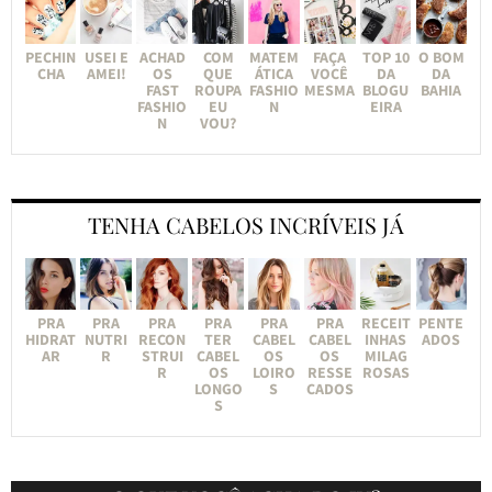
PECHIN
USEI E
ACHAD
COM
MATEM
FAÇA
TOP 10
O BOM
CHA
AMEI!
OS
QUE
ÁTICA
VOCÊ
DA
DA
FAST
ROUPA
FASHIO
MESMA
BLOGU
BAHIA
FASHIO
EU
N
EIRA
N
VOU?
TENHA CABELOS INCRÍVEIS JÁ
PRA
PRA
PRA
PRA
PRA
PRA
RECEIT
PENTE
HIDRAT
NUTRI
RECON
TER
CABEL
CABEL
INHAS
ADOS
AR
R
STRUI
CABEL
OS
OS
MILAG
R
OS
LOIRO
RESSE
ROSAS
LONGO
S
CADOS
S