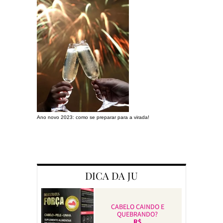
Ano novo 2023: como se preparar para a virada!
Preparando a c
DICA DA JU
CABELO CAINDO E
QUEBRANDO?
R$