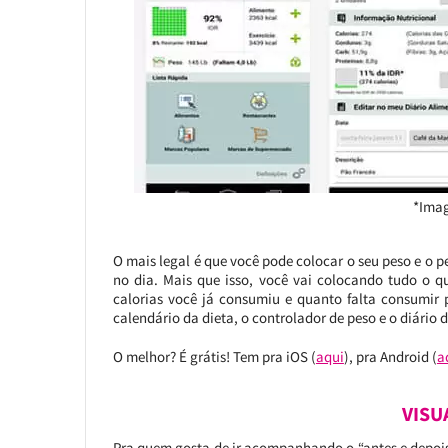
*Imag
O mais legal é que você pode colocar o seu peso e o 
no dia. Mais que isso, você vai colocando tudo o q
calorias você já consumiu e quanto falta consumi
calendário da dieta, o controlador de peso e o diário d
O melhor? É grátis! Tem pra iOS (
aqui
), pra Android (
a
VISU
Pra quem gosta de ir acompanhando o “antes e depois”,