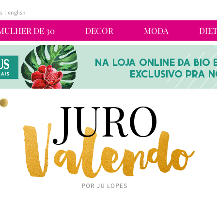
s
english
MULHER DE 30
DECOR
MODA
DIE