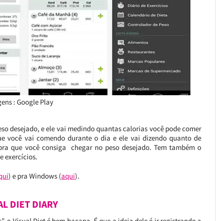
ens : Google Play
peso desejado, e ele vai medindo quantas calorias você pode comer
ue você vai comendo durante o dia e ele vai dizendo quanto de
r pra que você consiga chegar no peso desejado. Tem também o
e exercícios.
qui
) e pra Windows (
aqui
).
AL DIET DIARY
 o Visual Diet é bem bacana. É que a ideia dele é ir registrando a