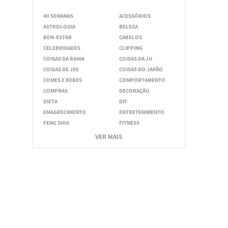
40 SEMANAS
ACESSÓRIOS
ASTROLOGIA
BELEZA
BEM-ESTAR
CABELOS
CELEBRIDADES
CLIPPING
COISAS DA BAHIA
COISAS DA JU
COISAS DE JEE
COISAS DO JAPÃO
COMES E BEBES
COMPORTAMENTO
COMPRAS
DECORAÇÃO
DIETA
DIY
EMAGRECIMENTO
ENTRETENIMENTO
FENG SHUI
FITNESS
VER MAIS