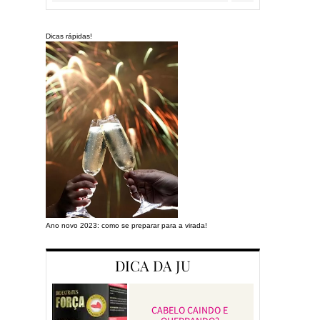
Dicas rápidas!
Ano novo 2023: como se preparar para a virada!
Preparando a cas
DICA DA JU
CABELO CAINDO E