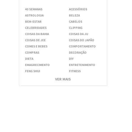
40 SEMANAS
ACESSÓRIOS
ASTROLOGIA
BELEZA
BEM-ESTAR
CABELOS
CELEBRIDADES
CLIPPING
COISAS DA BAHIA
COISAS DA JU
COISAS DE JEE
COISAS DO JAPÃO
COMES E BEBES
COMPORTAMENTO
COMPRAS
DECORAÇÃO
DIETA
DIY
EMAGRECIMENTO
ENTRETENIMENTO
FENG SHUI
FITNESS
VER MAIS