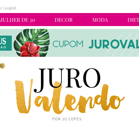
s
english
MULHER DE 30
DECOR
MODA
DIE