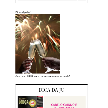
Dicas rápidas!
Ano novo 2023: como se preparar para a virada!
Preparando a cas
DICA DA JU
CABELO CAINDO E