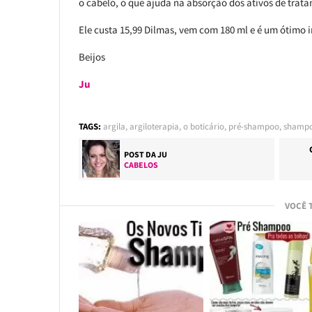
o cabelo, o que ajuda na absorção dos ativos de trat
Ele custa 15,99 Dilmas, vem com 180 ml e é um ótimo i
Beijos
Ju
TAGS:
argila
,
argiloterapia
,
o boticário
,
pré-shampoo
,
shamp
POST DA
JU
CABELOS
VOCÊ 