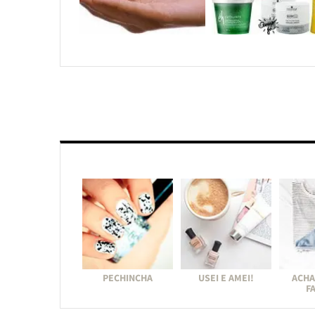
PECHINCHA
USEI E AMEI!
ACHA
F