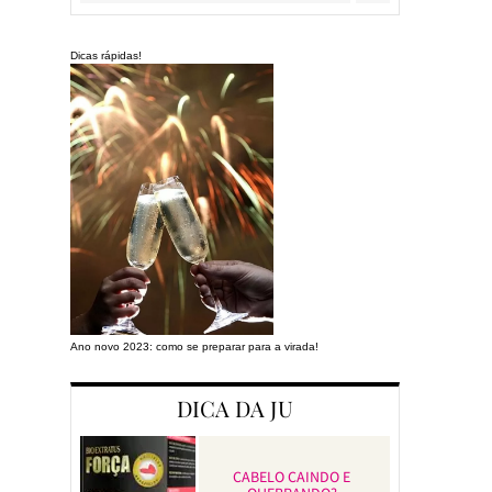
Dicas rápidas!
Ano novo 2023: como se preparar para a virada!
Preparando a cas
DICA DA JU
CABELO CAINDO E