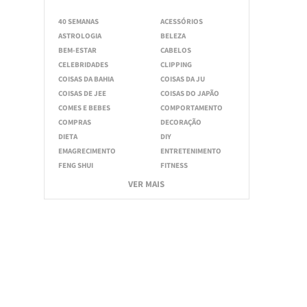
40 SEMANAS
ACESSÓRIOS
ASTROLOGIA
BELEZA
BEM-ESTAR
CABELOS
CELEBRIDADES
CLIPPING
COISAS DA BAHIA
COISAS DA JU
COISAS DE JEE
COISAS DO JAPÃO
COMES E BEBES
COMPORTAMENTO
COMPRAS
DECORAÇÃO
DIETA
DIY
EMAGRECIMENTO
ENTRETENIMENTO
FENG SHUI
FITNESS
VER MAIS