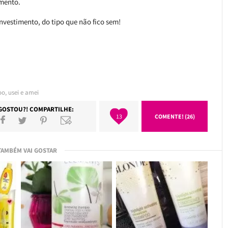
amento.
nvestimento, do tipo que não fico sem!
oo
,
usei e amei
GOSTOU?! COMPARTILHE:
13
COMENTE! (26)
TAMBÉM VAI GOSTAR