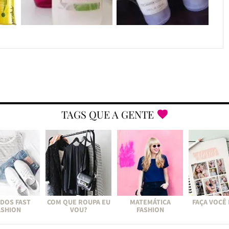
TAGS QUE A GENTE
DOS FAST
COM QUE ROUPA EU
MATEMÁTICA
FAÇA VOCÊ
ASHION
VOU?
FASHION