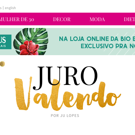
s
english
MULHER DE 30
DECOR
MODA
DIE