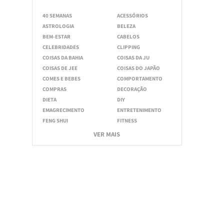
40 SEMANAS
ACESSÓRIOS
ASTROLOGIA
BELEZA
BEM-ESTAR
CABELOS
CELEBRIDADES
CLIPPING
COISAS DA BAHIA
COISAS DA JU
COISAS DE JEE
COISAS DO JAPÃO
COMES E BEBES
COMPORTAMENTO
COMPRAS
DECORAÇÃO
DIETA
DIY
EMAGRECIMENTO
ENTRETENIMENTO
FENG SHUI
FITNESS
VER MAIS