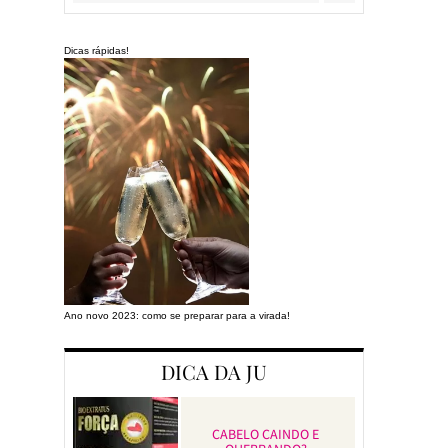
Dicas rápidas!
Ano novo 2023: como se preparar para a virada!
Preparando a cas
DICA DA JU
CABELO CAINDO E