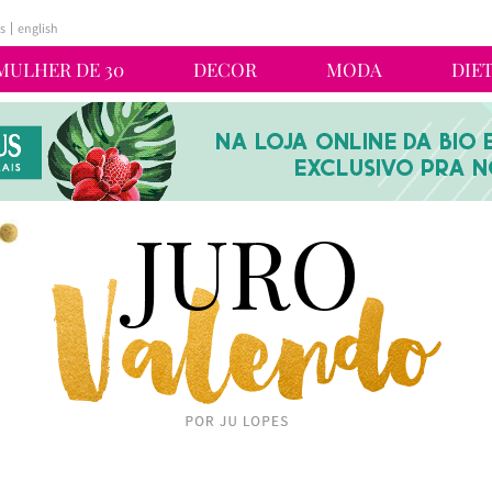
s
english
MULHER DE 30
DECOR
MODA
DIE