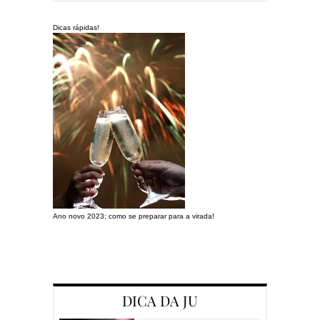
Dicas rápidas!
Ano novo 2023: como se preparar para a virada!
Preparando a c
DICA DA JU