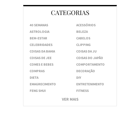
CATEGORIAS
40 SEMANAS
ACESSÓRIOS
ASTROLOGIA
BELEZA
BEM-ESTAR
CABELOS
CELEBRIDADES
CLIPPING
COISAS DA BAHIA
COISAS DA JU
COISAS DE JEE
COISAS DO JAPÃO
COMES E BEBES
COMPORTAMENTO
COMPRAS
DECORAÇÃO
DIETA
DIY
EMAGRECIMENTO
ENTRETENIMENTO
FENG SHUI
FITNESS
VER MAIS