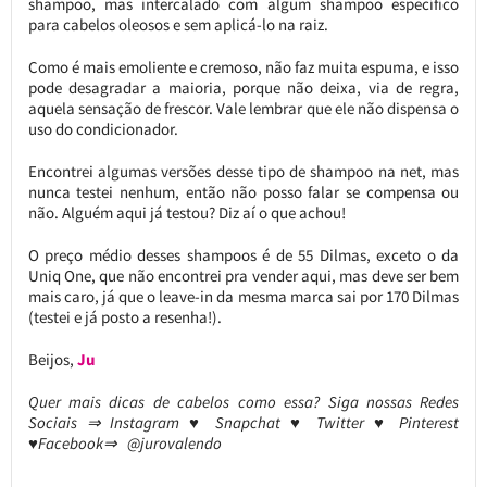
shampoo, mas intercalado com algum shampoo específico
para cabelos oleosos e sem aplicá-lo na raiz.
Como é mais emoliente e cremoso, não faz muita espuma, e isso
pode desagradar a maioria, porque não deixa, via de regra,
aquela sensação de frescor. Vale lembrar que ele não dispensa o
uso do condicionador.
Encontrei algumas versões desse tipo de shampoo na net, mas
nunca testei nenhum, então não posso falar se compensa ou
não. Alguém aqui já testou? Diz aí o que achou!
O preço médio desses shampoos é de 55 Dilmas, exceto o da
Uniq One, que não encontrei pra vender aqui, mas deve ser bem
mais caro, já que o leave-in da mesma marca sai por 170 Dilmas
(testei e já posto a resenha!).
Beijos,
Ju
Quer mais dicas de cabelos como essa?
Siga nossas Redes
Sociais ⇒ Instagram ♥ Snapchat ♥ Twitter ♥ Pinterest
♥Facebook⇒ @jurovalendo