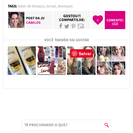
TAGS:
balm de limpeza
,
loreal
,
shampoo
GOSTOU?!
POST DA
JU
COMPARTILHE:
0
COMENTE!
CABELOS
(12)
VOCÊ TAMBÉM VAI GOSTAR
Salvar