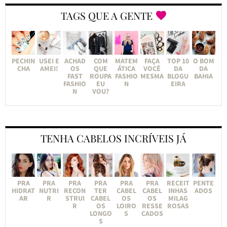
TAGS QUE A GENTE
PECHIN
USEI E
ACHAD
COM
MATEM
FAÇA
TOP 10
O BOM
CHA
AMEI!
OS
QUE
ÁTICA
VOCÊ
DA
DA
FAST
ROUPA
FASHIO
MESMA
BLOGU
BAHIA
FASHIO
EU
N
EIRA
N
VOU?
TENHA CABELOS INCRÍVEIS JÁ
PRA
PRA
PRA
PRA
PRA
PRA
RECEIT
PENTE
HIDRAT
NUTRI
RECON
TER
CABEL
CABEL
INHAS
ADOS
AR
R
STRUI
CABEL
OS
OS
MILAG
R
OS
LOIRO
RESSE
ROSAS
LONGO
S
CADOS
S