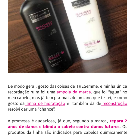
De modo geral, gosto das coisas da TRESemmé, e minha única
recordação ruim foi uma
ampola da marca
, que foi “água” no
meu cabelo, mas já tem pra mais de um ano que testei, e como
gosto da
linha de hidratação
e também da de
reconstrução
resolvi dar uma “chance”.
A promessa é audaciosa, já que, segundo a marca,
repara 2
anos de danos e blinda o cabelo contra danos futuros
. Os
produtos da linha são indicados para cabelos quimicamente