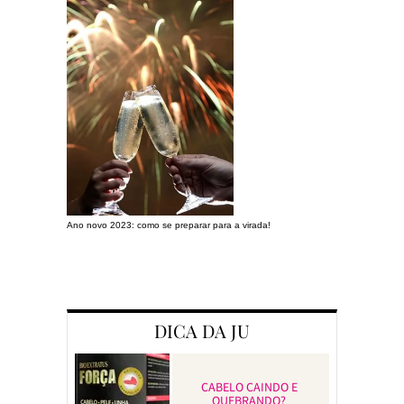
Ano novo 2023: como se preparar para a virada!
Preparando a c
DICA DA JU
CABELO CAINDO E
QUEBRANDO?