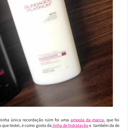
minha única recordação ruim foi uma
ampola da marca
, que foi
 que testei, e como gosto da
linha de hidratação
e também da de