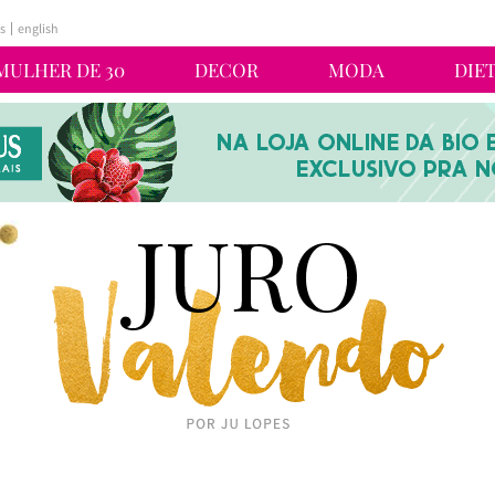
s
english
MULHER DE 30
DECOR
MODA
DIE