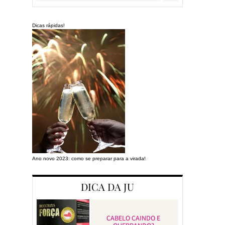
Dicas rápidas!
Ano novo 2023: como se preparar para a virada!
Preparando a cas
DICA DA JU
CABELO CAINDO E