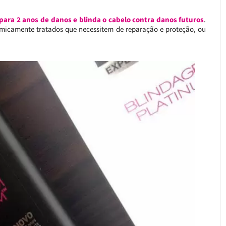
para 2 anos de danos e blinda o cabelo contra danos futuros
.
imicamente tratados que necessitem de reparação e proteção, ou