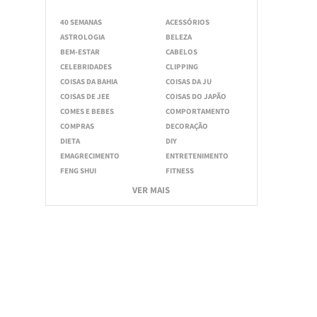
40 SEMANAS
ACESSÓRIOS
ASTROLOGIA
BELEZA
BEM-ESTAR
CABELOS
CELEBRIDADES
CLIPPING
COISAS DA BAHIA
COISAS DA JU
COISAS DE JEE
COISAS DO JAPÃO
COMES E BEBES
COMPORTAMENTO
COMPRAS
DECORAÇÃO
DIETA
DIY
EMAGRECIMENTO
ENTRETENIMENTO
FENG SHUI
FITNESS
VER MAIS