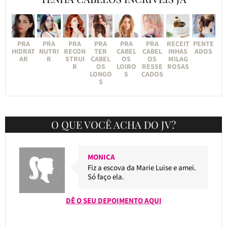
PRA
PRA
PRA
PRA
PRA
PRA
RECEIT
PENTE
HIDRAT
NUTRI
RECON
TER
CABEL
CABEL
INHAS
ADOS
AR
R
STRUI
CABEL
OS
OS
MILAG
R
OS
LOIRO
RESSE
ROSAS
LONGO
S
CADOS
S
O QUE VOCÊ ACHA DO JV?
MONICA
Fiz a escova da Marie Luise e amei.
Só faço ela.
DÊ O SEU DEPOIMENTO AQUI