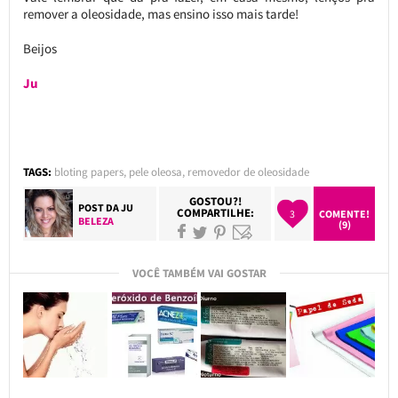
remover a oleosidade, mas ensino isso mais tarde!
Beijos
Ju
TAGS:
bloting papers
,
pele oleosa
,
removedor de oleosidade
GOSTOU?!
POST DA
JU
COMPARTILHE:
3
COMENTE!
BELEZA
(9)
VOCÊ TAMBÉM VAI GOSTAR