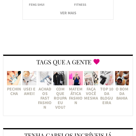
FENG SHUI
FITNESS
VER MAIS
TAGS QUE A GENTE
PECHIN
USEI E
ACHAD
COM
MATEM
FAÇA
TOP 10
O BOM
CHA
AMEI!
OS
QUE
ÁTICA
VOCÊ
DA
DA
FAST
ROUPA
FASHIO
MESMA
BLOGU
BAHIA
FASHIO
EU
N
EIRA
N
VOU?
TENHA CABELOS INCRÍVEIS JÁ