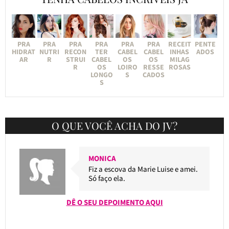
PRA
PRA
PRA
PRA
PRA
PRA
RECEIT
PENTE
HIDRAT
NUTRI
RECON
TER
CABEL
CABEL
INHAS
ADOS
AR
R
STRUI
CABEL
OS
OS
MILAG
R
OS
LOIRO
RESSE
ROSAS
LONGO
S
CADOS
S
O QUE VOCÊ ACHA DO JV?
MONICA
Fiz a escova da Marie Luise e amei.
Só faço ela.
DÊ O SEU DEPOIMENTO AQUI