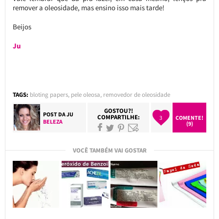
remover a oleosidade, mas ensino isso mais tarde!
Beijos
Ju
TAGS:
bloting papers
,
pele oleosa
,
removedor de oleosidade
GOSTOU?!
POST DA
JU
COMPARTILHE:
3
COMENTE!
BELEZA
(9)
VOCÊ TAMBÉM VAI GOSTAR