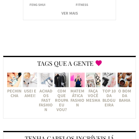
FENG SHUI
FITNESS
VER MAIS
TAGS QUE A GENTE
PECHIN
USEI E
ACHAD
COM
MATEM
FAÇA
TOP 10
O BOM
CHA
AMEI!
OS
QUE
ÁTICA
VOCÊ
DA
DA
FAST
ROUPA
FASHIO
MESMA
BLOGU
BAHIA
FASHIO
EU
N
EIRA
N
VOU?
TENHA CABELOS INCRÍVEIS JÁ