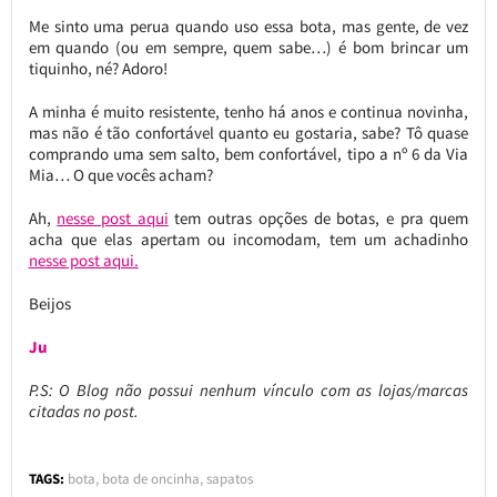
Me sinto uma perua quando uso essa bota, mas gente, de vez
em quando (ou em sempre, quem sabe…) é bom brincar um
tiquinho, né? Adoro!
A minha é muito resistente, tenho há anos e continua novinha,
mas não é tão confortável quanto eu gostaria, sabe? Tô quase
comprando uma sem salto, bem confortável, tipo a nº 6 da Via
Mia… O que vocês acham?
Ah,
nesse post aqui
tem outras opções de botas, e pra quem
acha que elas apertam ou incomodam, tem um achadinho
nesse post aqui.
Beijos
Ju
P.S: O Blog não possui nenhum vínculo com as lojas/marcas
citadas no post.
TAGS:
bota
,
bota de oncinha
,
sapatos