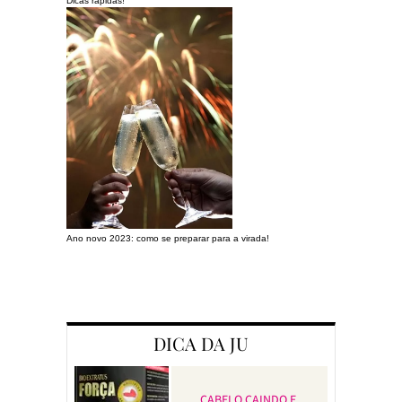
Dicas rápidas!
Ano novo 2023: como se preparar para a virada!
Preparando a c
DICA DA JU
CABELO CAINDO E