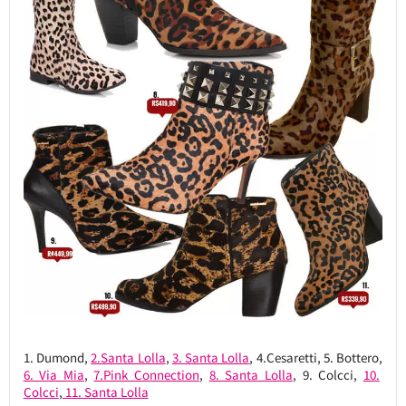
1. Dumond,
2.Santa Lolla
,
3. Santa Lolla
, 4.Cesaretti, 5. Bottero,
6. Via Mia
,
7.Pink Connection
,
8. Santa Lolla
, 9. Colcci,
10.
Colcci
,
11. Santa Lolla