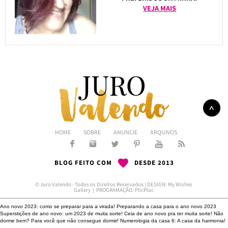
VEJA MAIS
HOME
SOBRE
ANUNCIE
ARQUIVOS
BLOG FEITO COM
DESDE 2013
© Juro Valendo - Todos os Direitos Reservados | DESIGN:
My Wishes
Gallery
| PROGRAMAÇÃO:
PlicPlac
Ano novo 2023: como se preparar para a virada!
Preparando a casa para o ano novo 2023
Superstições de ano novo: um 2023 de muita sorte!
Ceia de ano novo pra ter muita sorte!
Não
dorme bem?
Para você que não consegue dormir!
Numerologia da casa 6: A casa da harmonia!