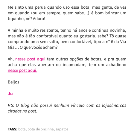
Me sinto uma perua quando uso essa bota, mas gente, de vez
em quando (ou em sempre, quem sabe…) é bom brincar um
tiquinho, né? Adoro!
A minha é muito resistente, tenho há anos e continua novinha,
mas não é tão confortável quanto eu gostaria, sabe? Tô quase
comprando uma sem salto, bem confortável, tipo a nº 6 da Via
Mia… O que vocês acham?
Ah,
nesse post aqui
tem outras opções de botas, e pra quem
acha que elas apertam ou incomodam, tem um achadinho
nesse post aqui.
Beijos
Ju
P.S: O Blog não possui nenhum vínculo com as lojas/marcas
citadas no post.
TAGS:
bota
,
bota de oncinha
,
sapatos