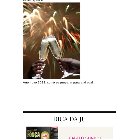
Dicas rápidas!
Ano novo 2023: como se preparar para a virada!
Preparando a c
DICA DA JU
CABELO CAINDO E