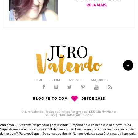
VEJA MAIS
HOME
SOBRE
ANUNCIE
ARQUIVOS
BLOG FEITO COM
DESDE 2013
© Juro Valendo - Todos os Direitos Reservados | DESIGN:
My Wishes
Gallery
| PROGRAMAÇÃO:
PlicPlac
Ano novo 2023: como se preparar para a virada!
Preparando a casa para o ano novo 2023
Superstições de ano novo: um 2023 de muita sorte!
Ceia de ano novo pra ter muita sorte!
Não
dorme bem?
Para você que não consegue dormir!
Numerologia da casa 6: A casa da harmonia!