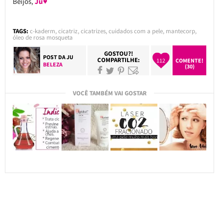
Beijos,
Ju♥
TAGS:
c-kaderm
,
cicatriz
,
cicatrizes
,
cuidados com a pele
,
mantecorp
,
óleo de rosa mosqueta
GOSTOU?!
POST DA
JU
COMPARTILHE:
112
COMENTE!
BELEZA
(30)
VOCÊ TAMBÉM VAI GOSTAR