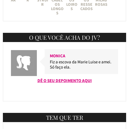
R
OS
LOIRO
RESSE
ROSAS
LONGO
S
CADOS
S
O QUE VOCÊ ACHA DO JV?
MONICA
Fiz a escova da Marie Luise e amei.
Só faço ela.
DÊ O SEU DEPOIMENTO AQUI
TEM QUE TER