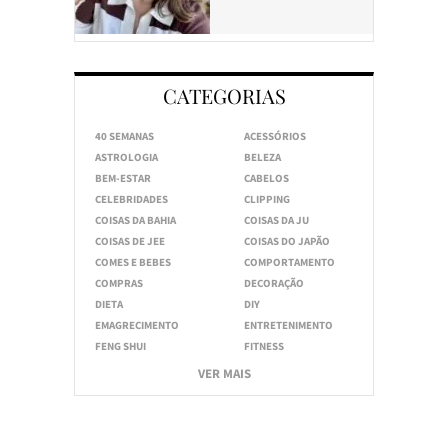
CATEGORIAS
40 SEMANAS
ACESSÓRIOS
ASTROLOGIA
BELEZA
BEM-ESTAR
CABELOS
CELEBRIDADES
CLIPPING
COISAS DA BAHIA
COISAS DA JU
COISAS DE JEE
COISAS DO JAPÃO
COMES E BEBES
COMPORTAMENTO
COMPRAS
DECORAÇÃO
DIETA
DIY
EMAGRECIMENTO
ENTRETENIMENTO
FENG SHUI
FITNESS
VER MAIS