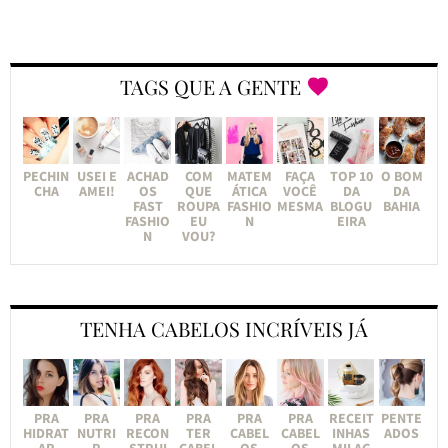
TAGS QUE A GENTE
PECHIN
USEI E
ACHAD
COM
MATEM
FAÇA
TOP 10
O BOM
CHA
AMEI!
OS
QUE
ÁTICA
VOCÊ
DA
DA
FAST
ROUPA
FASHIO
MESMA
BLOGU
BAHIA
FASHIO
EU
N
EIRA
N
VOU?
TENHA CABELOS INCRÍVEIS JÁ
PRA
PRA
PRA
PRA
PRA
PRA
RECEIT
PENTE
HIDRAT
NUTRI
RECON
TER
CABEL
CABEL
INHAS
ADOS
AR
R
STRUI
CABEL
OS
OS
MILAG