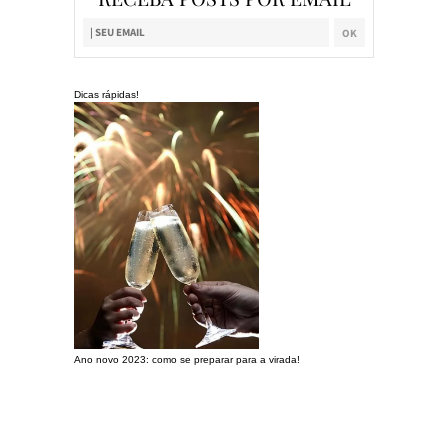
Dicas rápidas!
Ano novo 2023: como se preparar para a virada!
Preparando a c