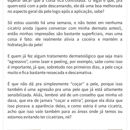
esperar secar que a coisa fica controlada. O legal é que, pra
quem está com a pele descamando, ele dá uma boa melhorada
no aspecto geral da pele logo após a aplicação, sabe?
Só estou usando há uma semana, e não testei em nenhuma
cicatriz ainda (quero conversar com minha dermato antes!),
então minhas impressões são bastante superficiais, mas uma
coisa é fato: ele realmente alivia a coceira e mantém a
hidratação da pele!
E quem já fez algum tratamento dermatológico que seja mais
“agressivo”, como laser e peeling, por exemplo, sabe como isso
é importante, já que, sobretudo nos primeiros dias, a pele coça
muito e fica bastante ressecada e descamativa.
É que não dá pra simplesmente “coçar” a pele, porque isso
também é uma agressão pra uma pele que já está altamente
sensibilizada. Aliás, lembrei até de um conselho que minha vó
dava, que era de jamais “coçar a estria”, porque ela dizia que
isso piorava a aparência delas, e como estria é uma cicatriz,
acho que isso vale também para as áreas onde já temos ou
estamos evitando ter cicatrizes, né?