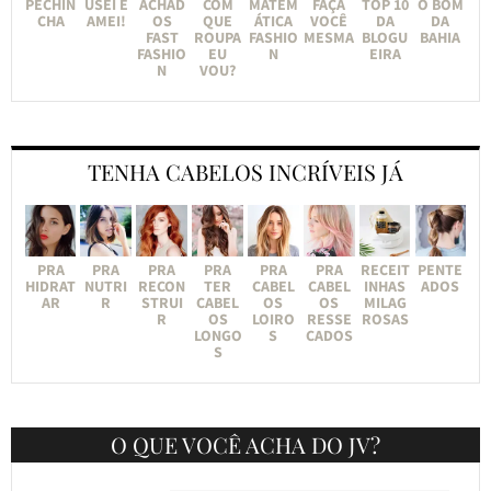
PECHIN
USEI E
ACHAD
COM
MATEM
FAÇA
TOP 10
O BOM
CHA
AMEI!
OS
QUE
ÁTICA
VOCÊ
DA
DA
FAST
ROUPA
FASHIO
MESMA
BLOGU
BAHIA
FASHIO
EU
N
EIRA
N
VOU?
TENHA CABELOS INCRÍVEIS JÁ
PRA
PRA
PRA
PRA
PRA
PRA
RECEIT
PENTE
HIDRAT
NUTRI
RECON
TER
CABEL
CABEL
INHAS
ADOS
AR
R
STRUI
CABEL
OS
OS
MILAG
R
OS
LOIRO
RESSE
ROSAS
LONGO
S
CADOS
S
O QUE VOCÊ ACHA DO JV?