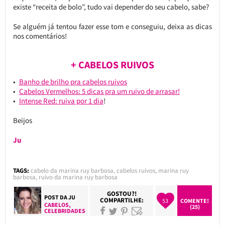
existe “receita de bolo”, tudo vai depender do seu cabelo, sabe?
Se alguém já tentou fazer esse tom e conseguiu, deixa as dicas
nos comentários!
+ CABELOS RUIVOS
Banho de brilho pra cabelos ruivos
Cabelos Vermelhos: 5 dicas pra um ruivo de arrasar!
Intense Red: ruiva por 1 dia
!
Beijos
Ju
TAGS:
cabelo da marina ruy barbosa
,
cabelos ruivos
,
marina ruy
barbosa
,
ruivo da marina ruy barbosa
GOSTOU?!
POST DA
JU
COMPARTILHE:
53
COMENTE!
CABELOS
,
(25)
CELEBRIDADES