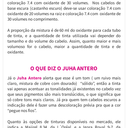
coloração 7.4 com oxidante de 30 volumes. Nos cabelos de
base escura (castanho escuro) deve-se usar coloração 7.4 com
oxidante de 20 volumes na raiz e coloração 7.4 com oxidante de
30 volumes no comprimento.
A proporção da mistura é de 60 ml do oxidante para cada tubo
de tinta, e a quantidade de tinta utilizada vai depender do
tamanho e do volume do cabelo. Assim, quanto maior e mais
volumoso for o cabelo, maior a quantidade de tinta e de
oxidante.
O QUE DIZ O JUHA ANTERO
Já o
Juha Antero
alerta que esse é um tom ( um ruivo mais
claro, mistura de cobre com dourado) “sólido”, então a tinta
vai apenas acentuar as tonalidades já existentes no cabelo vez
que seus pigmentos são mais translúcidos, o que significa que
só cobre tons mais claros. Já pra quem tem cabelos escuros a
indicação dele é fazer uma descoloração prévia pra que a cor
“pegue nos fios”.
Quanto às opções de tinturas disponíveis no mercado, ele
indica a Majirel 8.34, da L´Oréal, e a Igora Royal 9-7, da