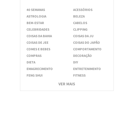
40 SEMANAS
ACESSÓRIOS
ASTROLOGIA
BELEZA
BEM-ESTAR
CABELOS
CELEBRIDADES
CLIPPING
COISAS DA BAHIA
COISAS DA JU
COISAS DE JEE
COISAS DO JAPÃO
COMES E BEBES
COMPORTAMENTO
COMPRAS
DECORAÇÃO
DIETA
DIY
EMAGRECIMENTO
ENTRETENIMENTO
FENG SHUI
FITNESS
VER MAIS