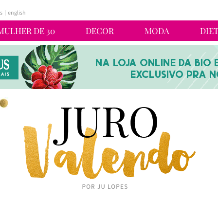
s
english
MULHER DE 30
DECOR
MODA
DIE