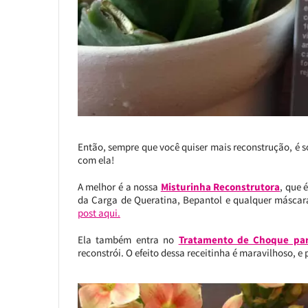
Então, sempre que você quiser mais reconstrução, é só
com ela!
A melhor é a nossa
Misturinha Reconstrutora
, que 
da Carga de Queratina, Bepantol e qualquer máscara
post aqui.
Ela também entra no
Tratamento de Choque par
reconstrói. O efeito dessa receitinha é maravilhoso, e 