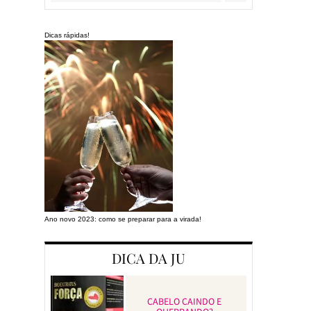
Dicas rápidas!
Ano novo 2023: como se preparar para a virada!
Preparando a cas
DICA DA JU
CABELO CAINDO E