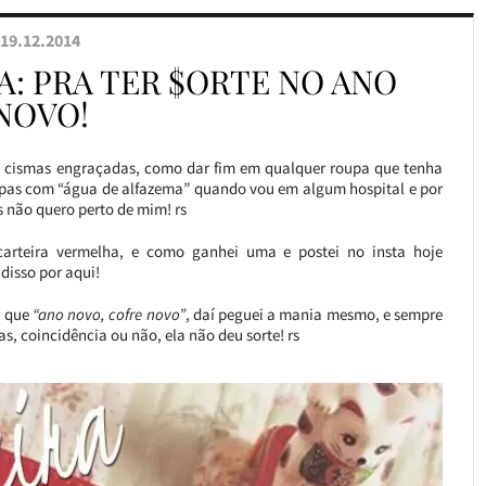
19.12.2014
: PRA TER $ORTE NO ANO
NOVO!
s cismas engraçadas, como dar fim em qualquer roupa que tenha
upas com “água de alfazema” quando vou em algum hospital e por
ns não quero perto de mim! rs
carteira vermelha, e como ganhei uma e postei no insta hoje
r disso por aqui!
a que
“ano novo, cofre novo”
, daí peguei a mania mesmo, e sempre
, coincidência ou não, ela não deu sorte! rs