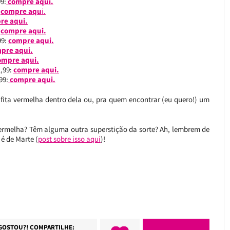
9:
compre aqui.
:
compre aqu
i.
re aqui.
:
compre aqui.
99:
compre aqui.
pre aqui.
ompre aqui.
,99:
compre aqui.
99:
compre aqui.
 fita vermelha dentro dela ou, pra quem encontrar (eu quero!) um
vermelha? Têm alguma outra superstição da sorte? Ah, lembrem de
é de Marte (
post sobre isso aqui
)!
GOSTOU?! COMPARTILHE: