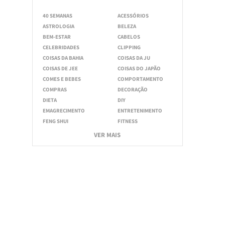
40 SEMANAS
ACESSÓRIOS
ASTROLOGIA
BELEZA
BEM-ESTAR
CABELOS
CELEBRIDADES
CLIPPING
COISAS DA BAHIA
COISAS DA JU
COISAS DE JEE
COISAS DO JAPÃO
COMES E BEBES
COMPORTAMENTO
COMPRAS
DECORAÇÃO
DIETA
DIY
EMAGRECIMENTO
ENTRETENIMENTO
FENG SHUI
FITNESS
VER MAIS