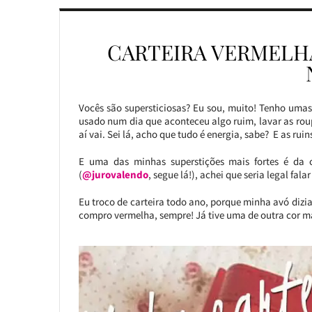
CARTEIRA VERMELHA
Vocês são supersticiosas? Eu sou, muito! Tenho uma
usado num dia que aconteceu algo ruim, lavar as ro
aí vai. Sei lá, acho que tudo é energia, sabe? E as rui
E uma das minhas superstições mais fortes é da 
(
@jurovalendo
, segue lá!), achei que seria legal fala
Eu troco de carteira todo ano, porque minha avó dizi
compro vermelha, sempre! Já tive uma de outra cor mas