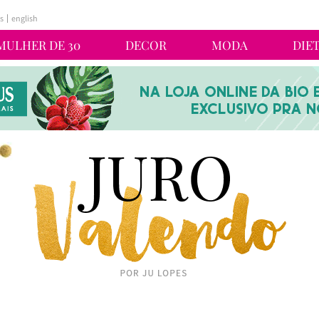
s
english
MULHER DE 30
DECOR
MODA
DIE