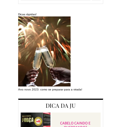
Dicas rápidas!
Ano novo 2023: como se preparar para a virada!
Preparando a cas
DICA DA JU
CABELO CAINDO E