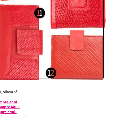
s, olhem só:
mpre aqui.
ompre aqui.
pre aqui.