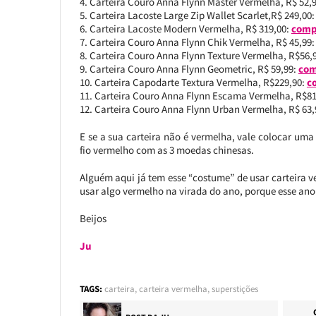
Carteira Couro Anna Flynn Master Vermelha, R$ 52,9
Carteira Lacoste Large Zip Wallet Scarlet,R$ 249,00
Carteira Lacoste Modern Vermelha, R$ 319,00:
comp
Carteira Couro Anna Flynn Chik Vermelha, R$ 45,99
Carteira Couro Anna Flynn Texture Vermelha, R$56,
Carteira Couro Anna Flynn Geometric, R$ 59,99:
com
Carteira Capodarte Textura Vermelha, R$229,90:
c
Carteira Couro Anna Flynn Escama Vermelha, R$81
Carteira Couro Anna Flynn Urban Vermelha, R$ 63,
E se a sua carteira não é vermelha, vale colocar uma
fio vermelho com as 3 moedas chinesas.
Alguém aqui já tem esse “costume” de usar carteira 
usar algo vermelho na virada do ano, porque esse ano 
Beijos
Ju
TAGS:
carteira
,
carteira vermelha
,
superstições