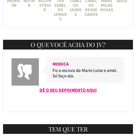
HIDRAT
NUTRI
RECON
TER
CABEL
CABEL
INHAS
ADOS
AR
R
STRUI
CABEL
OS
OS
MILAG
R
OS
LOIRO
RESSE
ROSAS
LONGO
S
CADOS
S
O QUE VOCÊ ACHA DO JV?
MONICA
Fiz a escova da Marie Luise e amei.
Só faço ela.
DÊ O SEU DEPOIMENTO AQUI
TEM QUE TER