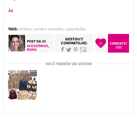
Ju
TAGS:
carteira
,
carteira vermelha
,
superstições
GOSTOU?!
POST DA
JU
COMPARTILHE:
0
COMENTE!
ACESSÓRIOS
,
(13)
MODA
VOCÊ TAMBÉM VAI GOSTAR