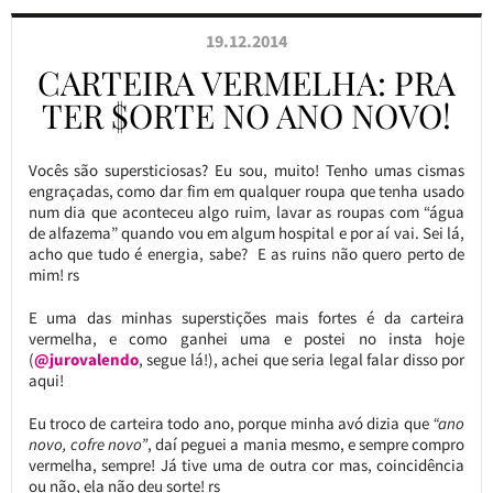
19.12.2014
CARTEIRA VERMELHA: PRA
TER $ORTE NO ANO NOVO!
Vocês são supersticiosas? Eu sou, muito! Tenho umas cismas
engraçadas, como dar fim em qualquer roupa que tenha usado
num dia que aconteceu algo ruim, lavar as roupas com “água
de alfazema” quando vou em algum hospital e por aí vai. Sei lá,
acho que tudo é energia, sabe? E as ruins não quero perto de
mim! rs
E uma das minhas superstições mais fortes é da carteira
vermelha, e como ganhei uma e postei no insta hoje
(
@jurovalendo
, segue lá!), achei que seria legal falar disso por
aqui!
Eu troco de carteira todo ano, porque minha avó dizia que
“ano
novo, cofre novo”
, daí peguei a mania mesmo, e sempre compro
vermelha, sempre! Já tive uma de outra cor mas, coincidência
ou não, ela não deu sorte! rs