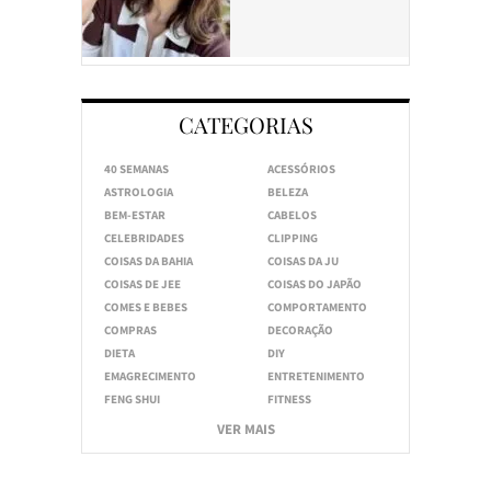
CATEGORIAS
40 SEMANAS
ACESSÓRIOS
ASTROLOGIA
BELEZA
BEM-ESTAR
CABELOS
CELEBRIDADES
CLIPPING
COISAS DA BAHIA
COISAS DA JU
COISAS DE JEE
COISAS DO JAPÃO
COMES E BEBES
COMPORTAMENTO
COMPRAS
DECORAÇÃO
DIETA
DIY
EMAGRECIMENTO
ENTRETENIMENTO
FENG SHUI
FITNESS
VER MAIS