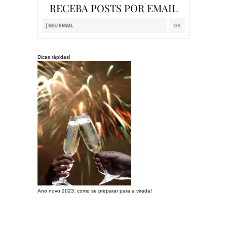
RECEBA POSTS POR EMAIL
Dicas rápidas!
Ano novo 2023: como se preparar para a virada!
Preparando a c