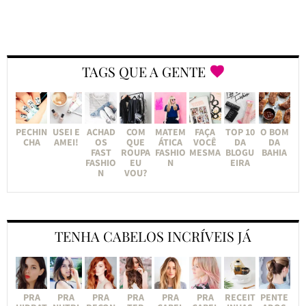
TAGS QUE A GENTE
PECHIN
USEI E
ACHAD
COM
MATEM
FAÇA
TOP 10
O BOM
CHA
AMEI!
OS
QUE
ÁTICA
VOCÊ
DA
DA
FAST
ROUPA
FASHIO
MESMA
BLOGU
BAHIA
FASHIO
EU
N
EIRA
N
VOU?
TENHA CABELOS INCRÍVEIS JÁ
PRA
PRA
PRA
PRA
PRA
PRA
RECEIT
PENTE