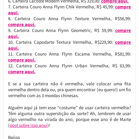
Carteira Lacoste Modern Vermelha, R$ 319,00:
compre aqui.
Carteira Couro Anna Flynn Chik Vermelha, R$ 45,99:
compre
aqui.
Carteira Couro Anna Flynn Texture Vermelha, R$56,99:
compre aqui.
Carteira Couro Anna Flynn Geometric, R$ 59,99:
compre
aqui.
Carteira Capodarte Textura Vermelha, R$229,90:
compre
aqui.
Carteira Couro Anna Flynn Escama Vermelha, R$81,99:
compre aqui.
Carteira Couro Anna Flynn Urban Vermelha, R$ 63,99:
compre aqui.
E se a sua carteira não é vermelha, vale colocar uma fita
vermelha dentro dela ou, pra quem encontrar (eu quero!) um fio
vermelho com as 3 moedas chinesas.
Alguém aqui já tem esse “costume” de usar carteira vermelha?
Têm alguma outra superstição da sorte? Ah, lembrem de usar
algo vermelho na virada do ano, porque esse ano é de Marte
(
post sobre isso aqui
)!
Beijos