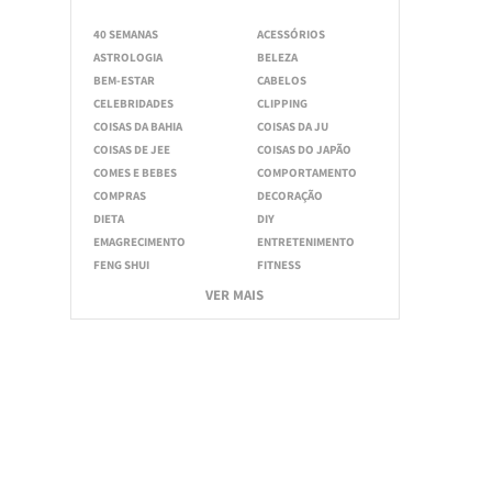
40 SEMANAS
ACESSÓRIOS
ASTROLOGIA
BELEZA
BEM-ESTAR
CABELOS
CELEBRIDADES
CLIPPING
COISAS DA BAHIA
COISAS DA JU
COISAS DE JEE
COISAS DO JAPÃO
COMES E BEBES
COMPORTAMENTO
COMPRAS
DECORAÇÃO
DIETA
DIY
EMAGRECIMENTO
ENTRETENIMENTO
FENG SHUI
FITNESS
VER MAIS