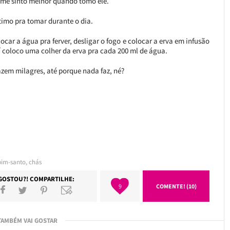
 me sinto melhor quando tomo ele.
ótimo pra tomar durante o dia.
ocar a água pra ferver, desligar o fogo e colocar a erva em infusão
 coloco uma colher da erva pra cada 200 ml de água.
azem milagres, até porque nada faz, né?
pim-santo
,
chás
GOSTOU?! COMPARTILHE:
9
COMENTE! (10)
TAMBÉM VAI GOSTAR