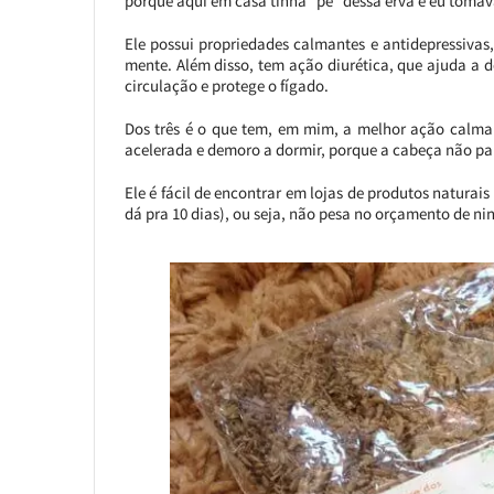
porque aqui em casa tinha “pé” dessa erva e eu tomav
Ele possui propriedades calmantes e antidepressiva
mente. Além disso, tem ação diurética, que ajuda a de
circulação e protege o fígado.
Dos três é o que tem, em mim, a melhor ação calma
acelerada e demoro a dormir, porque a cabeça não pa
Ele é fácil de encontrar em lojas de produtos naturai
dá pra 10 dias), ou seja, não pesa no orçamento de n