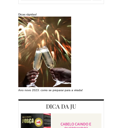
Dicas rápidas!
Ano novo 2023: como se preparar para a virada!
Preparando a cas
DICA DA JU
CABELO CAINDO E