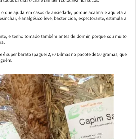
a todos os dias o chá e também colocava nos sucos.
s, o que ajuda em casos de ansiedade, porque acalma e aquieta a
sinchar, é analgésico leve, bactericida, expectorante, estimula a
nte, e tenho tomado também antes de dormir, porque sou muito
ra.
s e é super barato (paguei 2,70 Dilmas no pacote de 50 gramas, que
inguém.