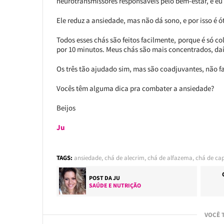
neurotransmissores responsáveis pelo bem-estar, e eu
Ele reduz a ansiedade, mas não dá sono, e por isso é 
Todos esses chás são feitos facilmente, porque é só col
por 10 minutos. Meus chás são mais concentrados, daí
Os três tão ajudado sim, mas são coadjuvantes, não f
Vocês têm alguma dica pra combater a ansiedade?
Beijos
Ju
TAGS:
ansiedade
,
chá de alecrim
,
chá de alfazema
,
chá de ca
POST DA
JU
SAÚDE E NUTRIÇÃO
VOCÊ 