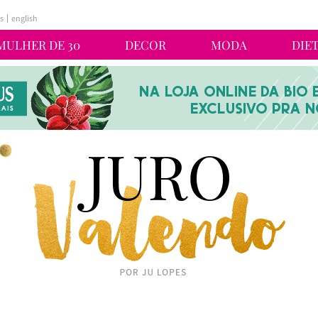
s
english
MULHER DE 30
DECOR
MODA
DIE