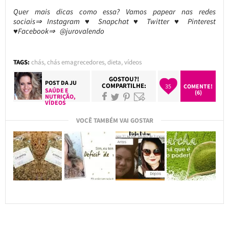
Quer mais dicas como essa? Vamos papear nas redes
sociais⇒ Instagram ♥ Snapchat ♥ Twitter ♥ Pinterest
♥Facebook⇒ @jurovalendo
TAGS:
chás
,
chás emagrecedores
,
dieta
,
vídeos
GOSTOU?!
POST DA
JU
COMPARTILHE:
35
COMENTE!
SAÚDE E
(6)
NUTRIÇÃO
,
VÍDEOS
VOCÊ TAMBÉM VAI GOSTAR