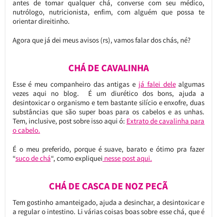
antes de tomar qualquer chá, converse com seu médico,
nutrólogo, nutricionista, enfim, com alguém que possa te
orientar direitinho.
Agora que já dei meus avisos (rs), vamos falar dos chás, né?
CHÁ DE CAVALINHA
Esse é meu companheiro das antigas e
já falei dele
algumas
vezes aqui no blog. É um diurético dos bons, ajuda a
desintoxicar o organismo e tem bastante silício e enxofre, duas
substâncias que são super boas para os cabelos e as unhas.
Tem, inclusive, post sobre isso aqui ó:
Extrato de cavalinha para
o cabelo.
É o meu preferido, porque é suave, barato e ótimo pra fazer
“
suco de chá
“, como expliquei
nesse post aqui.
CHÁ DE CASCA DE NOZ PECÃ
Tem gostinho amanteigado, ajuda a desinchar, a desintoxicar e
a regular o intestino. Li várias coisas boas sobre esse chá, que é