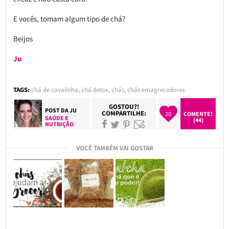
E vocês, tomam algum tipo de chá?
Beijos
Ju
TAGS:
chá de cavalinha
,
chá detox
,
chás
,
chás emagrecedores
GOSTOU?!
POST DA
JU
COMPARTILHE:
20
COMENTE!
SAÚDE E
(44)
NUTRIÇÃO
VOCÊ TAMBÉM VAI GOSTAR