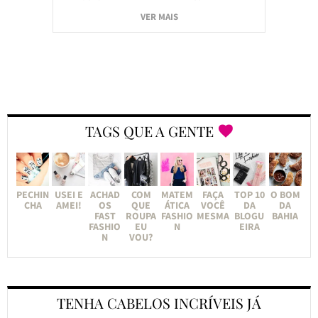
VER MAIS
TAGS QUE A GENTE
PECHIN
USEI E
ACHAD
COM
MATEM
FAÇA
TOP 10
O BOM
CHA
AMEI!
OS
QUE
ÁTICA
VOCÊ
DA
DA
FAST
ROUPA
FASHIO
MESMA
BLOGU
BAHIA
FASHIO
EU
N
EIRA
N
VOU?
TENHA CABELOS INCRÍVEIS JÁ