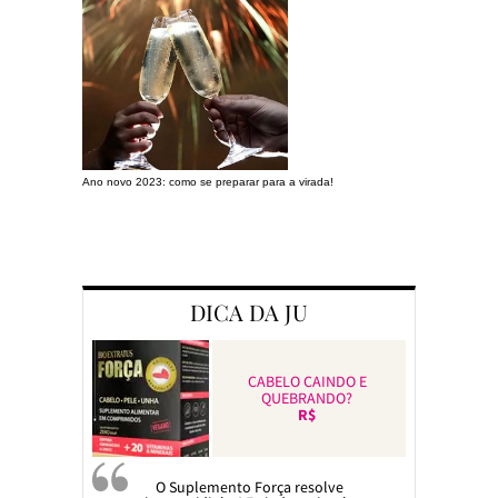
Ano novo 2023: como se preparar para a virada!
Preparando a c
DICA DA JU
CABELO CAINDO E
QUEBRANDO?
R$
O Suplemento Força resolve