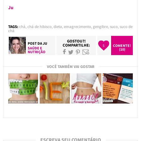
Ju
TAGS:
chá
,
chá de hibisco
,
dieta
,
emagrecimento
,
gengibre
,
suco
,
suco de
chá
GOSTOU?!
POST DA
JU
COMPARTILHE:
5
COMENTE!
SAÚDE E
(10)
NUTRIÇÃO
VOCÊ TAMBÉM VAI GOSTAR
ESCREVA SEU COMENTÁRIO