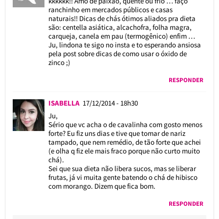
kkkkkk!! Amo de paixão, quente ou frio … faço
ranchinho em mercados públicos e casas
naturais!! Dicas de chás ótimos aliados pra dieta
são: centella asiática, alcachofra, folha magra,
carqueja, canela em pau (termogênico) enfim …
Ju, lindona te sigo no insta e to esperando ansiosa
pela post sobre dicas de como usar o óxido de
zinco ;)
RESPONDER
ISABELLA
17/12/2014 - 18h30
Ju,
Sério que vc acha o de cavalinha com gosto menos
forte? Eu fiz uns dias e tive que tomar de nariz
tampado, que nem remédio, de tão forte que achei
(e olha q fiz ele mais fraco porque não curto muito
chá).
Sei que sua dieta não libera sucos, mas se liberar
frutas, já vi muita gente batendo o chá de hibisco
com morango. Dizem que fica bom.
RESPONDER