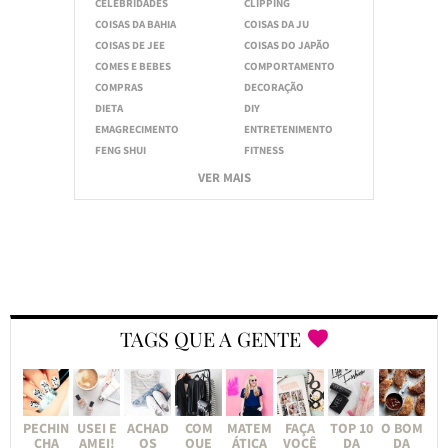
CELEBRIDADES
CLIPPING
COISAS DA BAHIA
COISAS DA JU
COISAS DE JEE
COISAS DO JAPÃO
COMES E BEBES
COMPORTAMENTO
COMPRAS
DECORAÇÃO
DIETA
DIY
EMAGRECIMENTO
ENTRETENIMENTO
FENG SHUI
FITNESS
VER MAIS
TAGS QUE A GENTE
PECHIN
USEI E
ACHAD
COM
MATEM
FAÇA
TOP 10
O BOM
CHA
AMEI!
OS
QUE
ÁTICA
VOCÊ
DA
DA