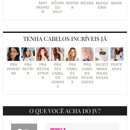
FAST
ROUPA
FASHIO
MESMA
BLOGU
BAHIA
FASHIO
EU
N
EIRA
N
VOU?
TENHA CABELOS INCRÍVEIS JÁ
PRA
PRA
PRA
PRA
PRA
PRA
RECEIT
PENTE
HIDRAT
NUTRI
RECON
TER
CABEL
CABEL
INHAS
ADOS
AR
R
STRUI
CABEL
OS
OS
MILAG
R
OS
LOIRO
RESSE
ROSAS
LONGO
S
CADOS
S
O QUE VOCÊ ACHA DO JV?
MONICA