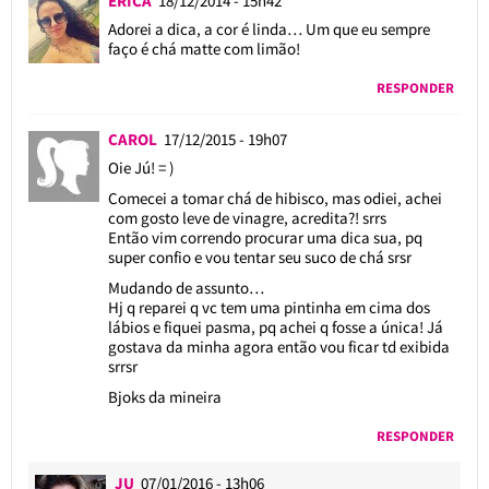
ERICA
18/12/2014 - 15h42
Adorei a dica, a cor é linda… Um que eu sempre
faço é chá matte com limão!
RESPONDER
CAROL
17/12/2015 - 19h07
Oie Jú! = )
Comecei a tomar chá de hibisco, mas odiei, achei
com gosto leve de vinagre, acredita?! srrs
Então vim correndo procurar uma dica sua, pq
super confio e vou tentar seu suco de chá srsr
Mudando de assunto…
Hj q reparei q vc tem uma pintinha em cima dos
lábios e fiquei pasma, pq achei q fosse a única! Já
gostava da minha agora então vou ficar td exibida
srrsr
Bjoks da mineira
RESPONDER
JU
07/01/2016 - 13h06