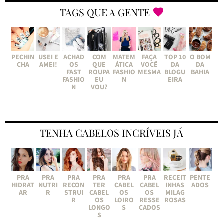
TAGS QUE A GENTE
PECHIN
USEI E
ACHAD
COM
MATEM
FAÇA
TOP 10
O BOM
CHA
AMEI!
OS
QUE
ÁTICA
VOCÊ
DA
DA
FAST
ROUPA
FASHIO
MESMA
BLOGU
BAHIA
FASHIO
EU
N
EIRA
N
VOU?
TENHA CABELOS INCRÍVEIS JÁ
PRA
PRA
PRA
PRA
PRA
PRA
RECEIT
PENTE
HIDRAT
NUTRI
RECON
TER
CABEL
CABEL
INHAS
ADOS
AR
R
STRUI
CABEL
OS
OS
MILAG
R
OS
LOIRO
RESSE
ROSAS
LONGO
S
CADOS
S