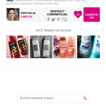
TAGS:
condicionador
,
condicionador palmolive
,
frizz
,
nutri-liss
,
palmolive
,
shampoo
,
shampoo palmolive
GOSTOU?!
POST DA
JU
COMPARTILHE:
20
COMENTE!
CABELOS
(42)
VOCÊ TAMBÉM VAI GOSTAR