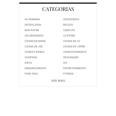
CATEGORIAS
40 SEMANAS
ACESSÓRIOS
ASTROLOGIA
BELEZA
BEM-ESTAR
CABELOS
CELEBRIDADES
CLIPPING
COISAS DA BAHIA
COISAS DA JU
COISAS DE JEE
COISAS DO JAPÃO
COMES E BEBES
COMPORTAMENTO
COMPRAS
DECORAÇÃO
DIETA
DIY
EMAGRECIMENTO
ENTRETENIMENTO
FENG SHUI
FITNESS
VER MAIS