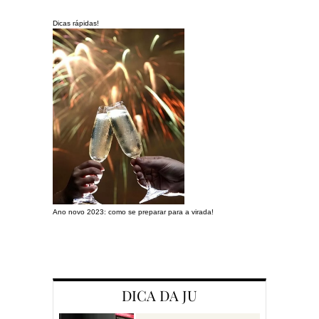
Dicas rápidas!
Ano novo 2023: como se preparar para a virada!
Preparando a c
DICA DA JU