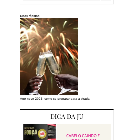
Dicas rápidas!
Ano novo 2023: como se preparar para a virada!
Preparando a cas
DICA DA JU
CABELO CAINDO E