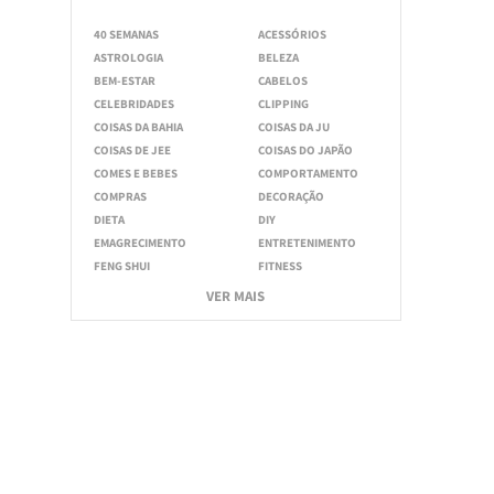
40 SEMANAS
ACESSÓRIOS
ASTROLOGIA
BELEZA
BEM-ESTAR
CABELOS
CELEBRIDADES
CLIPPING
COISAS DA BAHIA
COISAS DA JU
COISAS DE JEE
COISAS DO JAPÃO
COMES E BEBES
COMPORTAMENTO
COMPRAS
DECORAÇÃO
DIETA
DIY
EMAGRECIMENTO
ENTRETENIMENTO
FENG SHUI
FITNESS
VER MAIS