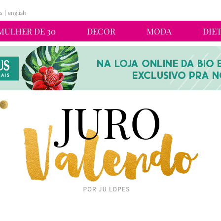
s
english
MULHER DE 30
DECOR
MODA
DIE