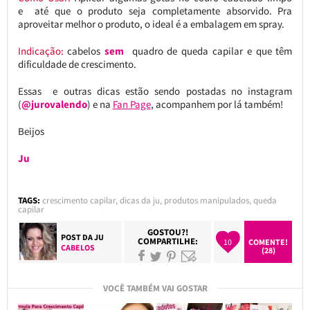
e até que o produto seja completamente absorvido. Pra
aproveitar melhor o produto, o ideal é a embalagem em spray.
Indicação:
cabelos
sem
quadro de queda capilar e que têm
dificuldade de crescimento.
Essas e outras dicas estão sendo postadas no instagram
(
@jurovalendo
) e na
Fan Page
, acompanhem por lá também!
Beijos
Ju
TAGS:
crescimento capilar
,
dicas da ju
,
produtos manipulados
,
queda
capilar
GOSTOU?!
POST DA
JU
COMPARTILHE:
10
COMENTE!
CABELOS
(28)
VOCÊ TAMBÉM VAI GOSTAR