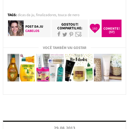
TAGS:
dicas da ju
,
finalizadores
,
touca de nero
GOSTOU?!
POST DA
JU
COMPARTILHE:
160
COMENTE!
CABELOS
(57)
VOCÊ TAMBÉM VAI GOSTAR
29.08.2013