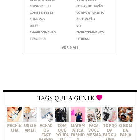
COISAS DE JEE
COISAS DO JAPÃO
COMES E BEBES
COMPORTAMENTO
COMPRAS
DECORAÇÃO
DIETA
DIY
EMAGRECIMENTO
ENTRETENIMENTO
FENG SHUI
FITNESS
VER MAIS
TAGS QUE A GENTE
PECHIN
USEI E
ACHAD
COM
MATEM
FAÇA
TOP 10
O BOM
CHA
AMEI!
OS
QUE
ÁTICA
VOCÊ
DA
DA
FAST
ROUPA
FASHIO
MESMA
BLOGU
BAHIA
FASHIO
EU
N
EIRA