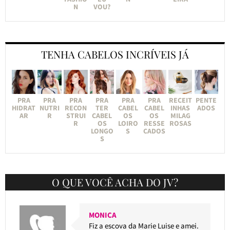
N
VOU?
TENHA CABELOS INCRÍVEIS JÁ
PRA
PRA
PRA
PRA
PRA
PRA
RECEIT
PENTE
HIDRAT
NUTRI
RECON
TER
CABEL
CABEL
INHAS
ADOS
AR
R
STRUI
CABEL
OS
OS
MILAG
R
OS
LOIRO
RESSE
ROSAS
LONGO
S
CADOS
S
O QUE VOCÊ ACHA DO JV?
MONICA
Fiz a escova da Marie Luise e amei.