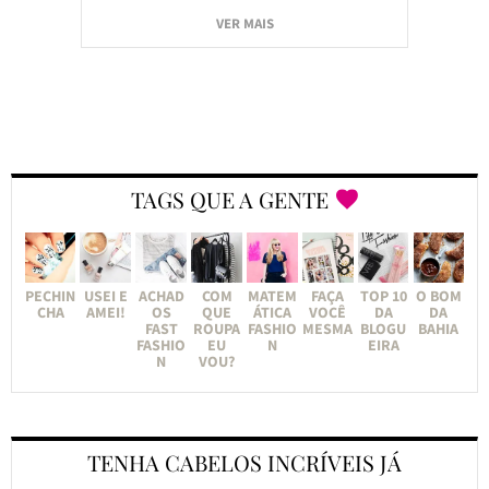
VER MAIS
TAGS QUE A GENTE
PECHIN
USEI E
ACHAD
COM
MATEM
FAÇA
TOP 10
O BOM
CHA
AMEI!
OS
QUE
ÁTICA
VOCÊ
DA
DA
FAST
ROUPA
FASHIO
MESMA
BLOGU
BAHIA
FASHIO
EU
N
EIRA
N
VOU?
TENHA CABELOS INCRÍVEIS JÁ