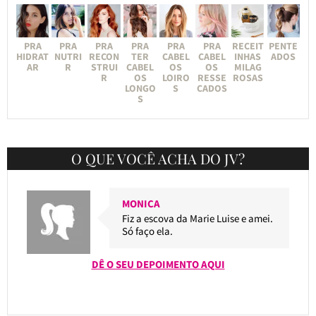
PRA
PRA
PRA
PRA
PRA
PRA
RECEIT
PENTE
HIDRAT
NUTRI
RECON
TER
CABEL
CABEL
INHAS
ADOS
AR
R
STRUI
CABEL
OS
OS
MILAG
R
OS
LOIRO
RESSE
ROSAS
LONGO
S
CADOS
S
O QUE VOCÊ ACHA DO JV?
MONICA
Fiz a escova da Marie Luise e amei.
Só faço ela.
DÊ O SEU DEPOIMENTO AQUI