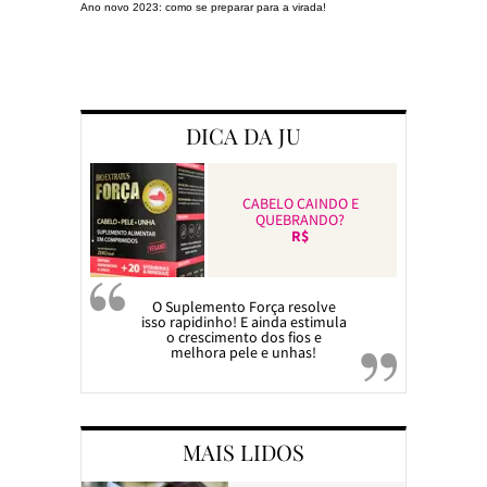
Ano novo 2023: como se preparar para a virada!
Preparando a c
DICA DA JU
CABELO CAINDO E
QUEBRANDO?
R$
O Suplemento Força resolve
isso rapidinho! E ainda estimula
o crescimento dos fios e
melhora pele e unhas!
MAIS LIDOS