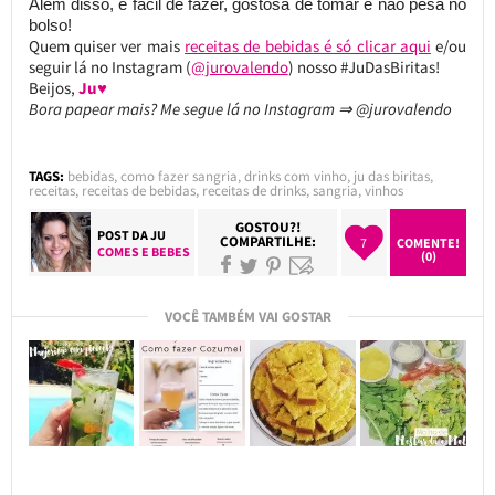
Além disso, é fácil de fazer, gostosa de tomar e não pesa no
bolso!
Quem quiser ver mais
receitas de bebidas é só clicar aqui
e/ou
seguir lá no Instagram (
@jurovalendo
) nosso #JuDasBiritas!
Beijos,
Ju♥
Bora papear mais? Me segue lá no Instagram ⇒ @jurovalendo
TAGS:
bebidas
,
como fazer sangria
,
drinks com vinho
,
ju das biritas
,
receitas
,
receitas de bebidas
,
receitas de drinks
,
sangria
,
vinhos
GOSTOU?!
POST DA
JU
COMPARTILHE:
7
COMENTE!
COMES E BEBES
(0)
VOCÊ TAMBÉM VAI GOSTAR