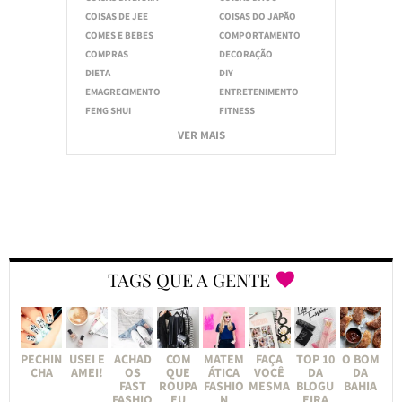
COISAS DE JEE
COISAS DO JAPÃO
COMES E BEBES
COMPORTAMENTO
COMPRAS
DECORAÇÃO
DIETA
DIY
EMAGRECIMENTO
ENTRETENIMENTO
FENG SHUI
FITNESS
VER MAIS
TAGS QUE A GENTE
PECHIN
USEI E
ACHAD
COM
MATEM
FAÇA
TOP 10
O BOM
CHA
AMEI!
OS
QUE
ÁTICA
VOCÊ
DA
DA
FAST
ROUPA
FASHIO
MESMA
BLOGU
BAHIA
FASHIO
EU
N
EIRA