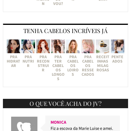
N
VOU?
TENHA CABELOS INCRÍVEIS JÁ
PRA
PRA
PRA
PRA
PRA
PRA
RECEIT
PENTE
HIDRAT
NUTRI
RECON
TER
CABEL
CABEL
INHAS
ADOS
AR
R
STRUI
CABEL
OS
OS
MILAG
R
OS
LOIRO
RESSE
ROSAS
LONGO
S
CADOS
S
O QUE VOCÊ ACHA DO JV?
MONICA
Fiz a escova da Marie Luise e amei.