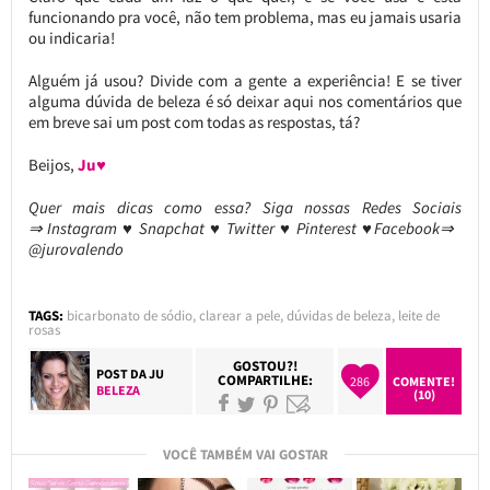
funcionando pra você, não tem problema, mas eu jamais usaria
ou indicaria!
Alguém já usou? Divide com a gente a experiência! E se tiver
alguma dúvida de beleza é só deixar aqui nos comentários que
em breve sai um post com todas as respostas, tá?
Beijos,
Ju♥
Quer mais dicas como essa? Siga nossas Redes Sociais
⇒ Instagram ♥ Snapchat ♥ Twitter ♥ Pinterest ♥Facebook⇒
@jurovalendo
TAGS:
bicarbonato de sódio
,
clarear a pele
,
dúvidas de beleza
,
leite de
rosas
GOSTOU?!
POST DA
JU
COMPARTILHE:
286
COMENTE!
BELEZA
(10)
VOCÊ TAMBÉM VAI GOSTAR