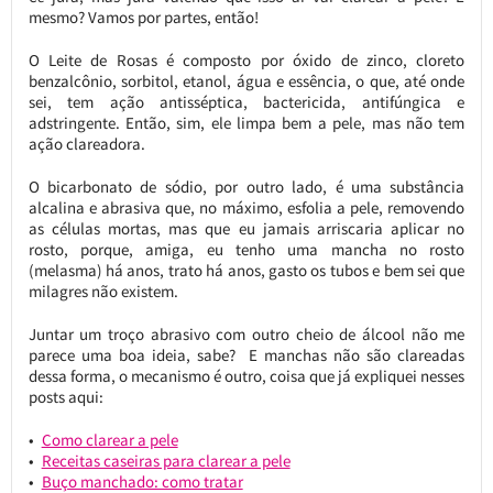
mesmo? Vamos por partes, então!
O Leite de Rosas é composto por óxido de zinco, cloreto
benzalcônio, sorbitol, etanol, água e essência, o que, até onde
sei, tem ação antisséptica, bactericida, antifúngica e
adstringente. Então, sim, ele limpa bem a pele, mas não tem
ação clareadora.
O bicarbonato de sódio, por outro lado, é uma substância
alcalina e abrasiva que, no máximo, esfolia a pele, removendo
as células mortas, mas que eu jamais arriscaria aplicar no
rosto, porque, amiga, eu tenho uma mancha no rosto
(melasma) há anos, trato há anos, gasto os tubos e bem sei que
milagres não existem.
Juntar um troço abrasivo com outro cheio de álcool não me
parece uma boa ideia, sabe? E manchas não são clareadas
dessa forma, o mecanismo é outro, coisa que já expliquei nesses
posts aqui:
Como clarear a pele
Receitas caseiras para clarear a pele
Buço manchado: como tratar