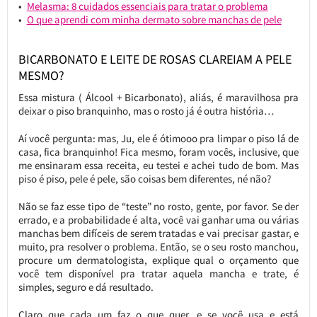
Melasma: 8 cuidados essenciais para tratar o problema
O que aprendi com minha dermato sobre manchas de pele
BICARBONATO E LEITE DE ROSAS CLAREIAM A PELE
MESMO?
Essa mistura ( Álcool + Bicarbonato), aliás, é maravilhosa pra
deixar o piso branquinho, mas o rosto já é outra história…
Aí você pergunta: mas, Ju, ele é ótimooo pra limpar o piso lá de
casa, fica branquinho! Fica mesmo, foram vocês, inclusive, que
me ensinaram essa receita, eu testei e achei tudo de bom. Mas
piso é piso, pele é pele, são coisas bem diferentes, né não?
Não se faz esse tipo de “teste” no rosto, gente, por favor. Se der
errado, e a probabilidade é alta, você vai ganhar uma ou várias
manchas bem difíceis de serem tratadas e vai precisar gastar, e
muito, pra resolver o problema. Então, se o seu rosto manchou,
procure um dermatologista, explique qual o orçamento que
você tem disponível pra tratar aquela mancha e trate, é
simples, seguro e dá resultado.
Claro que cada um faz o que quer, e se você usa e está