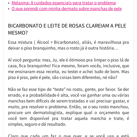
Melasma: 8 cuidados essenciais para tratar o problema
O que aprendi com minha dermato sobre manchas de pele
BICARBONATO E LEITE DE ROSAS CLAREIAM A PELE
MESMO?
Essa mistura ( Álcool + Bicarbonato), aliás, é maravilhosa pra
deixar o piso branquinho, mas o rosto já é outra história…
Aí você pergunta: mas, Ju, ele é ótimooo pra limpar o piso lá de
casa, fica branquinho! Fica mesmo, foram vocês, inclusive, que
me ensinaram essa receita, eu testei e achei tudo de bom. Mas
piso é piso, pele é pele, são coisas bem diferentes, né não?
Não se faz esse tipo de “teste” no rosto, gente, por favor. Se der
errado, e a probabilidade é alta, você vai ganhar uma ou várias
manchas bem difíceis de serem tratadas e vai precisar gastar, e
muito, pra resolver o problema. Então, se o seu rosto manchou,
procure um dermatologista, explique qual o orçamento que
você tem disponível pra tratar aquela mancha e trate, é
simples, seguro e dá resultado.
Claro que cada um faz o que quer, e se você usa e está