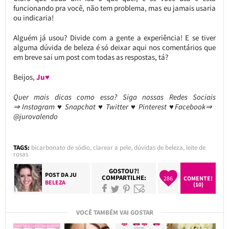
funcionando pra você, não tem problema, mas eu jamais usaria
ou indicaria!
Alguém já usou? Divide com a gente a experiência! E se tiver
alguma dúvida de beleza é só deixar aqui nos comentários que
em breve sai um post com todas as respostas, tá?
Beijos,
Ju♥
Quer mais dicas como essa? Siga nossas Redes Sociais
⇒ Instagram ♥ Snapchat ♥ Twitter ♥ Pinterest ♥Facebook⇒
@jurovalendo
TAGS:
bicarbonato de sódio
,
clarear a pele
,
dúvidas de beleza
,
leite de
rosas
GOSTOU?!
POST DA
JU
COMPARTILHE:
286
COMENTE!
BELEZA
(10)
VOCÊ TAMBÉM VAI GOSTAR