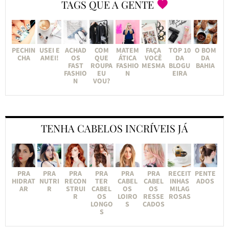
TAGS QUE A GENTE
PECHIN
USEI E
ACHAD
COM
MATEM
FAÇA
TOP 10
O BOM
CHA
AMEI!
OS
QUE
ÁTICA
VOCÊ
DA
DA
FAST
ROUPA
FASHIO
MESMA
BLOGU
BAHIA
FASHIO
EU
N
EIRA
N
VOU?
TENHA CABELOS INCRÍVEIS JÁ
PRA
PRA
PRA
PRA
PRA
PRA
RECEIT
PENTE
HIDRAT
NUTRI
RECON
TER
CABEL
CABEL
INHAS
ADOS
AR
R
STRUI
CABEL
OS
OS
MILAG
R
OS
LOIRO
RESSE
ROSAS
LONGO
S
CADOS
S