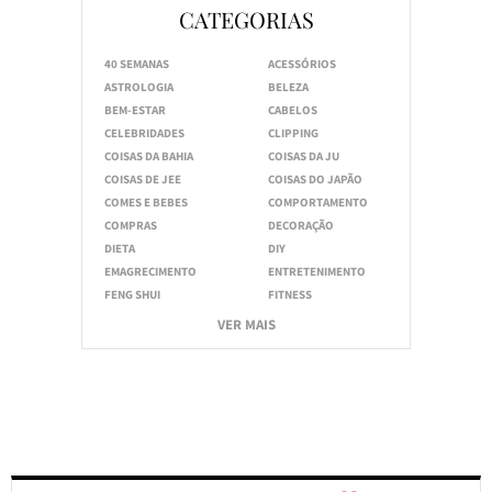
CATEGORIAS
40 SEMANAS
ACESSÓRIOS
ASTROLOGIA
BELEZA
BEM-ESTAR
CABELOS
CELEBRIDADES
CLIPPING
COISAS DA BAHIA
COISAS DA JU
COISAS DE JEE
COISAS DO JAPÃO
COMES E BEBES
COMPORTAMENTO
COMPRAS
DECORAÇÃO
DIETA
DIY
EMAGRECIMENTO
ENTRETENIMENTO
FENG SHUI
FITNESS
VER MAIS