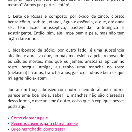
mesmo? Vamos por partes, então!
O Leite de Rosas é composto por óxido de zinco, cloreto
benzalcônio, sorbitol, etanol, água e essência, o que, até onde
sei, tem ação antisséptica, bactericida, antifúngica e
adstringente. Então, sim, ele limpa bem a pele, mas não tem
ação clareadora.
O bicarbonato de sódio, por outro lado, é uma substância
alcalina e abrasiva que, no máximo, esfolia a pele, removendo
as células mortas, mas que eu jamais arriscaria aplicar no
rosto, porque, amiga, eu tenho uma mancha no rosto
(melasma) há anos, trato há anos, gasto os tubos e bem sei que
milagres não existem.
Juntar um troço abrasivo com outro cheio de álcool não me
parece uma boa ideia, sabe? E manchas não são clareadas
dessa forma, o mecanismo é outro, coisa que já expliquei nesses
posts aqui:
Como clarear a pele
Receitas caseiras para clarear a pele
Buço manchado: como tratar