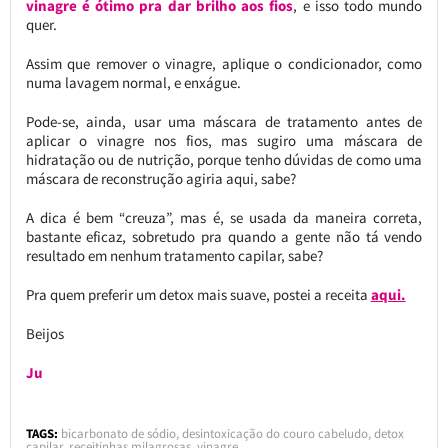
vinagre é ótimo pra dar brilho aos fios
, e isso todo mundo
quer.
Assim que remover o vinagre, aplique o condicionador, como
numa lavagem normal, e enxágue.
Pode-se, ainda, usar uma máscara de tratamento antes de
aplicar o vinagre nos fios, mas sugiro uma máscara de
hidratação ou de nutrição, porque tenho dúvidas de como uma
máscara de reconstrução agiria aqui, sabe?
A dica é bem “creuza”, mas é, se usada da maneira correta,
bastante eficaz, sobretudo pra quando a gente não tá vendo
resultado em nenhum tratamento capilar, sabe?
Pra quem preferir um detox mais suave, postei a receita
aqui.
Beijos
Ju
TAGS:
bicarbonato de sódio
,
desintoxicação do couro cabeludo
,
detox
capilar
,
receitinhas milagrosas
,
vinagre