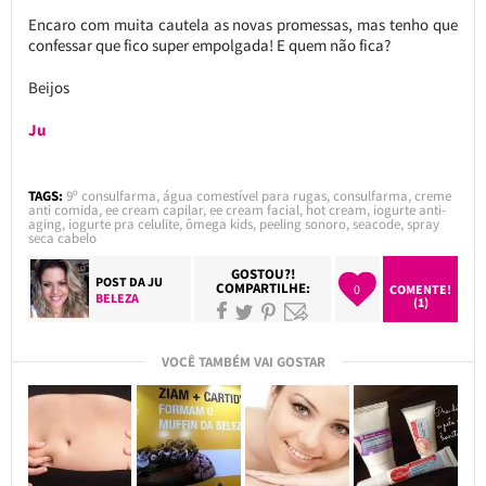
Encaro com muita cautela as novas promessas, mas tenho que
confessar que fico super empolgada! E quem não fica?
Beijos
Ju
TAGS:
9º consulfarma
,
água comestível para rugas
,
consulfarma
,
creme
anti comida
,
ee cream capilar
,
ee cream facial
,
hot cream
,
iogurte anti-
aging
,
iogurte pra celulite
,
ômega kids
,
peeling sonoro
,
seacode
,
spray
seca cabelo
GOSTOU?!
POST DA
JU
COMPARTILHE:
0
COMENTE!
BELEZA
(1)
VOCÊ TAMBÉM VAI GOSTAR