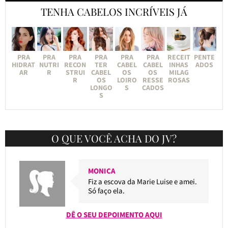
TENHA CABELOS INCRÍVEIS JÁ
PRA
PRA
PRA
PRA
PRA
PRA
RECEIT
PENTE
HIDRAT
NUTRI
RECON
TER
CABEL
CABEL
INHAS
ADOS
AR
R
STRUI
CABEL
OS
OS
MILAG
R
OS
LOIRO
RESSE
ROSAS
LONGO
S
CADOS
S
O QUE VOCÊ ACHA DO JV?
MONICA
Fiz a escova da Marie Luise e amei.
Só faço ela.
DÊ O SEU DEPOIMENTO AQUI