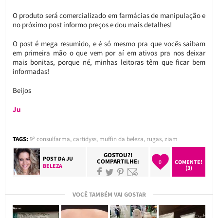
O produto será comercializado em farmácias de manipulação e
no próximo post informo preços e dou mais detalhes!
O post é mega resumido, e é só mesmo pra que vocês saibam
em primeira mão o que vem por aí em ativos pra nos deixar
mais bonitas, porque né, minhas leitoras têm que ficar bem
informadas!
Beijos
Ju
TAGS:
9º consulfarma
,
cartidyss
,
muffin da beleza
,
rugas
,
ziam
GOSTOU?!
POST DA
JU
COMPARTILHE:
0
COMENTE!
BELEZA
(3)
VOCÊ TAMBÉM VAI GOSTAR