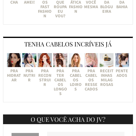
CHA
AMEI!
OS
QUE
ÁTICA
VOCÊ
DA
DA
FAST
ROUPA
FASHIO
MESMA
BLOGU
BAHIA
FASHIO
EU
N
EIRA
N
VOU?
TENHA CABELOS INCRÍVEIS JÁ
PRA
PRA
PRA
PRA
PRA
PRA
RECEIT
PENTE
HIDRAT
NUTRI
RECON
TER
CABEL
CABEL
INHAS
ADOS
AR
R
STRUI
CABEL
OS
OS
MILAG
R
OS
LOIRO
RESSE
ROSAS
LONGO
S
CADOS
S
O QUE VOCÊ ACHA DO JV?