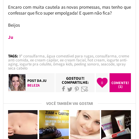
Encaro com muita cautela as novas promessas, mas tenho que
confessar que fico super empolgada! E quem não fica?
Beijos
Ju
TAGS:
9º consulfarma
,
água comestível para rugas
,
consulfarma
,
creme
anti comida
,
ee cream capilar
,
ee cream facial
,
hot cream
,
iogurte anti-
aging
,
iogurte pra celulite
,
ômega kids
,
peeling sonoro
,
seacode
,
spray
seca cabelo
GOSTOU?!
POST DA
JU
COMPARTILHE:
0
COMENTE!
BELEZA
(1)
VOCÊ TAMBÉM VAI GOSTAR