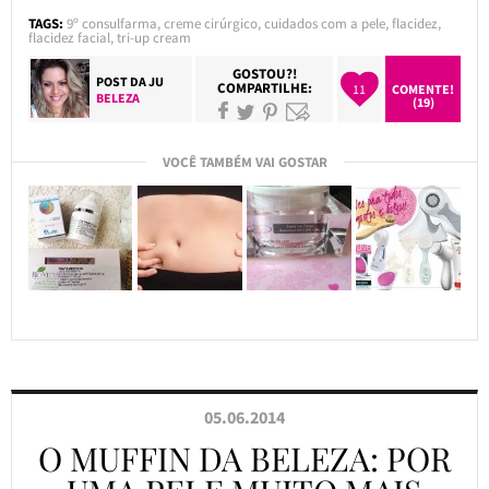
TAGS:
9º consulfarma
,
creme cirúrgico
,
cuidados com a pele
,
flacidez
,
flacidez facial
,
tri-up cream
GOSTOU?!
POST DA
JU
COMPARTILHE:
11
COMENTE!
BELEZA
(19)
VOCÊ TAMBÉM VAI GOSTAR
05.06.2014
O MUFFIN DA BELEZA: POR