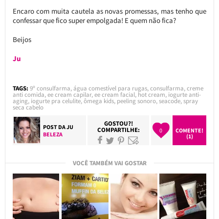
Encaro com muita cautela as novas promessas, mas tenho que
confessar que fico super empolgada! E quem não fica?
Beijos
Ju
TAGS:
9º consulfarma
,
água comestível para rugas
,
consulfarma
,
creme
anti comida
,
ee cream capilar
,
ee cream facial
,
hot cream
,
iogurte anti-
aging
,
iogurte pra celulite
,
ômega kids
,
peeling sonoro
,
seacode
,
spray
seca cabelo
GOSTOU?!
POST DA
JU
COMPARTILHE:
0
COMENTE!
BELEZA
(1)
VOCÊ TAMBÉM VAI GOSTAR