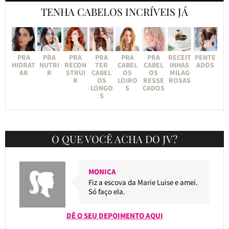
TENHA CABELOS INCRÍVEIS JÁ
PRA
PRA
PRA
PRA
PRA
PRA
RECEIT
PENTE
HIDRAT
NUTRI
RECON
TER
CABEL
CABEL
INHAS
ADOS
AR
R
STRUI
CABEL
OS
OS
MILAG
R
OS
LOIRO
RESSE
ROSAS
LONGO
S
CADOS
S
O QUE VOCÊ ACHA DO JV?
MONICA
Fiz a escova da Marie Luise e amei.
Só faço ela.
DÊ O SEU DEPOIMENTO AQUI