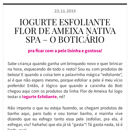
23.11.2015
IOGURTE ESFOLIANTE
FLOR DE AMEIXA NATIVA
SPA – O BOTICÁRIO
pra ficar com a pele lisinha e gostosa!
Sabe criança quando ganha um brinquedo novo e quer brincar
na hora, esquecendo de todo o resto? Sou eu com produtos de
beleza! E quando a coisa tem a palavrinha mágica “esfoliante”,
aí é que não espero mesmo, porque esfoliar a pele é meu vício
preferido! Então, é lógico que quando a caixinha do Boti
chegou aqui com os produtos da linha Flor de Ameixa fui logo
testar o
Iogurte Esfoliante
, né?
Não importa o que eu esteja fazendo, se chegam produtos de
banho aqui, paro tudo e vou tomar banho, e mainha vive
dizendo que eu esfrego tanto essa pele (esfoliar, pra ela, é
esfregar, viu? hahaha) que ela já tá “gasta”! Tá gasta nada, tá é
linda, oxe!