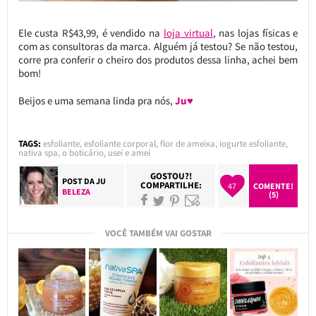
Ele custa R$43,99, é vendido na
loja virtual
, nas lojas físicas e
com as consultoras da marca. Alguém já testou? Se não testou,
corre pra conferir o cheiro dos produtos dessa linha, achei bem
bom!
Beijos e uma semana linda pra nós,
Ju♥
TAGS:
esfoliante
,
esfoliante corporal
,
flor de ameixa
,
iogurte esfoliante
,
nativa spa
,
o boticário
,
usei e amei
GOSTOU?!
POST DA
JU
COMPARTILHE:
47
COMENTE!
BELEZA
(5)
VOCÊ TAMBÉM VAI GOSTAR