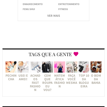
EMAGRECIMENTO
ENTRETENIMENTO
FENG SHUI
FITNESS
VER MAIS
TAGS QUE A GENTE
PECHIN
USEI E
ACHAD
COM
MATEM
FAÇA
TOP 10
O BOM
CHA
AMEI!
OS
QUE
ÁTICA
VOCÊ
DA
DA
FAST
ROUPA
FASHIO
MESMA
BLOGU
BAHIA
FASHIO
EU
N
EIRA
N
VOU?