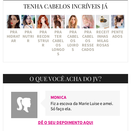
TENHA CABELOS INCRÍVEIS JÁ
PRA
PRA
PRA
PRA
PRA
PRA
RECEIT
PENTE
HIDRAT
NUTRI
RECON
TER
CABEL
CABEL
INHAS
ADOS
AR
R
STRUI
CABEL
OS
OS
MILAG
R
OS
LOIRO
RESSE
ROSAS
LONGO
S
CADOS
S
O QUE VOCÊ ACHA DO JV?
MONICA
Fiz a escova da Marie Luise e amei.
Só faço ela.
DÊ O SEU DEPOIMENTO AQUI