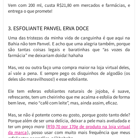
Vem com 200 ml, custa R$21,80 em mercados e farmácias, e
entrega o que promete!
3. ESFOLIANTE PANVEL ERVA DOCE
Uma das tristezas da minha vida de canguinha é que aqui na
Bahia não tem Panvel. E acho que uma alegria também, porque
são tantas coisas legais e baratinhas que “as vozes da
farmácia” me deixariam doida! hahaha
Mas, vez ou outra faço uma compra maior na loja virtual deles,
aí vale a pena. E sempre pego os disquinhos de algodão (os
deles são maravilhosos!) e esse esfoliante.
Ele tem esferas esfoliantes naturais de jojoba, é suave,
refrescante, tem um cheirinho que me acalma e esfolia de forma
bem leve, meio “café com leite”, mas, ainda assim, eficaz.
Mas, se não é potente como eu gosto, porque gosto tanto dele?
Porque além de ser uma delícia, deixar a pele mais aveludada e
ter um preço
mara
(
R$9,70 por 170g de produto na loja virtual
da marca
), posso usar com muito mais frequência que meus