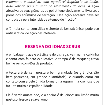
espumante e abrasivo, com agradável fragrância de limão,
desenvolvido para auxiliar no tratamento da acne.
A ação
abrasiva de seus grânulos de polietileno efetivamente livra seus
poros dos acúmulos de secreção. Essa ação abrasiva deve ser
controlada pela intensidade e tempo de fricção.”
A fórmula conta com sílica e cloreto de benzalcônico, poderoso
antisséptico de ação desinfetante.
RESENHA DO IONAX SCRUB
A embalagem, que é plástica e de bisnaga, vem numa caixinha
e conta com folheto explicativo. A tampa é de rosquear, trava
bem e vem com 60 g de produto.
A textura é densa, grossa e bem granulada (os grânulos são
bem pequenos, em grande quantidade), e quando entra em
contato com a pele úmida forma uma espuminha cremosa que
facilita muito a espalhabilidade.
Ele é verde amarelado, e o cheiro é delicioso: um limão muito
gostoso, fresco e suave. Amo!