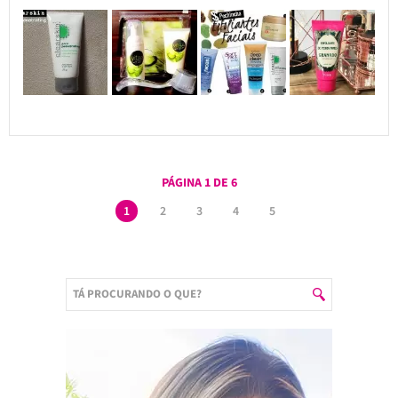
PÁGINA 1 DE 6
1
2
3
4
5