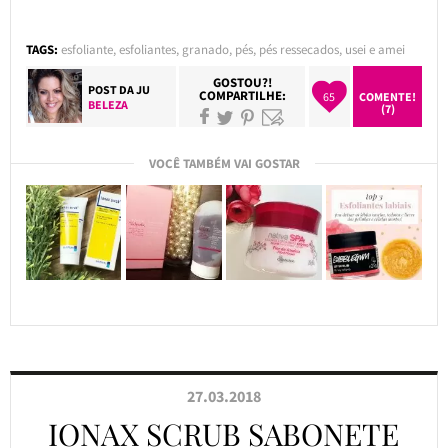
TAGS:
esfoliante
,
esfoliantes
,
granado
,
pés
,
pés ressecados
,
usei e amei
GOSTOU?!
POST DA
JU
COMPARTILHE:
65
COMENTE!
BELEZA
(7)
VOCÊ TAMBÉM VAI GOSTAR
27.03.2018
IONAX SCRUB SABONETE