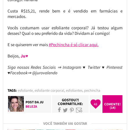
Custa R$15,21, rende bem e é vendido em farmácias e
mercados.
Vocês costumam usar esfoliante corporal? Já testou algum
desses? Qual o seu preferido da vida? Dividam aí comigo!
E se quiserem ver mais
#Pechincha é só clicar aqui.
Beijos,
Ju♥
Siga nossas Redes Sociais ⇒ Instagram ♥ Twitter ♥ Pinterest
♥Facebook⇒ @jurovalendo
TAGS:
esfoliante
,
esfoliante corporal
,
esfoliantes
,
pechincha
GOSTOU?!
POST DA
JU
COMPARTILHE:
48
COMENTE!
BELEZA
(14)
VOCÊ TAMBÉM VAI GOSTAR