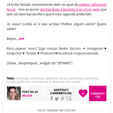
Já tinha falado recentemente dele no post de
melhor esfoliante
facial
, mas se quiser
opções boas e baratas é só clicar aqui
que
tem um bem baratinho e que é meu segundo preferido!
Já usou? Conta aí o que achou! Prefere algum outro? Quero
saber!
Beijos,
Ju♥
Bora papear mais? Siga nossas Redes Sociais ⇒ Instagram ♥
Snapchat ♥ Twitter ♥ Pinterest ♥Facebook⇒ @jurovalendo
[show_shopthepost_widget id=”3078409″]
TAGS:
esfoliação
,
esfoliante
,
esfoliante facial
,
esfoliantes
,
esfoliantes
faciais
,
galderma
,
ionax scrub
,
ju todo dia
,
usei e amei
GOSTOU?!
POST DA
JU
COMPARTILHE:
49
COMENTE!
BELEZA
(10)
VOCÊ TAMBÉM VAI GOSTAR