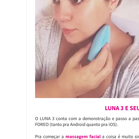
LUNA 3 E S
O LUNA 3 conta com a demonstração e passo a pa
FOREO (tanto pra Android quanto pra iOS).
Pra começar a
massagem facial
a coisa é muito si