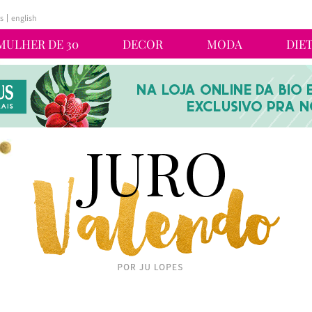
s
english
MULHER DE 30
DECOR
MODA
DIE