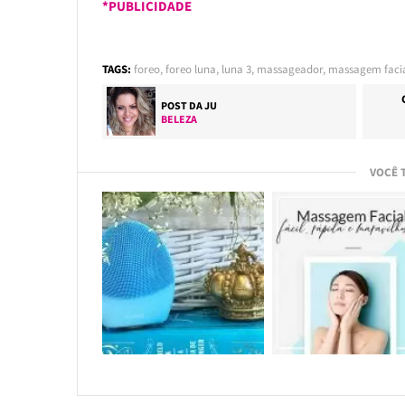
*PUBLICIDADE
TAGS:
foreo
,
foreo luna
,
luna 3
,
massageador
,
massagem faci
POST DA
JU
BELEZA
VOCÊ 