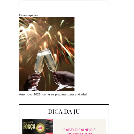
Dicas rápidas!
Ano novo 2023: como se preparar para a virada!
Preparando a cas
DICA DA JU
CABELO CAINDO E