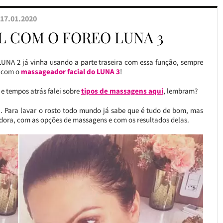
17.01.2020
L COM O FOREO LUNA 3
LUNA 2 já vinha usando a parte traseira com essa função, sempre
a com o
massageador facial do LUNA 3
!
, e tempos atrás falei sobre
tipos de massagens aqui
, lembram?
l. Para lavar o rosto todo mundo já sabe que é tudo de bom, mas
ora, com as opções de massagens e com os resultados delas.