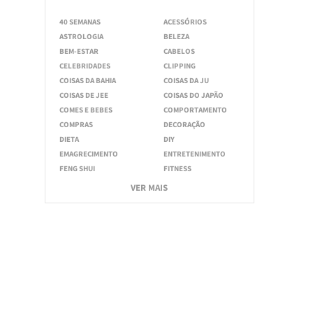
40 SEMANAS
ACESSÓRIOS
ASTROLOGIA
BELEZA
BEM-ESTAR
CABELOS
CELEBRIDADES
CLIPPING
COISAS DA BAHIA
COISAS DA JU
COISAS DE JEE
COISAS DO JAPÃO
COMES E BEBES
COMPORTAMENTO
COMPRAS
DECORAÇÃO
DIETA
DIY
EMAGRECIMENTO
ENTRETENIMENTO
FENG SHUI
FITNESS
VER MAIS