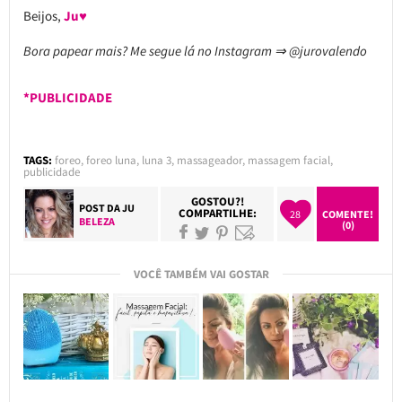
Beijos,
Ju♥
Bora papear mais? Me segue lá no Instagram ⇒ @jurovalendo
*PUBLICIDADE
TAGS:
foreo
,
foreo luna
,
luna 3
,
massageador
,
massagem facial
,
publicidade
GOSTOU?!
POST DA
JU
COMPARTILHE:
28
COMENTE!
BELEZA
(0)
VOCÊ TAMBÉM VAI GOSTAR