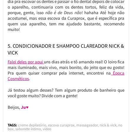
dia pra escovar os dentes e passar o fio dental depois de colocar
o aparelho, continuaria com os dentes tortos, feliz da vida,
porque, gente, isso
não é de Deus não
! hahaha Até hoje não
acostumei, mas essa escova da Curaprox, que é específica pra
quem usa aparelho, tem me ajudado bastante, recomendo
muito!
5. CONDICIONADOR E SHAMPOO CLAREADOR NICK &
VICK
Falei deles por aqui
uns dias atrás e tô amando real! O loiro fica
mais iluminado, mais vivo, mais bonito, do jeito que eu gosto!
Pra quem quiser comprar pela internet, encontrei na
Época
Cosméticos
.
Já testou algum desses? Tem algum produto de banheiro que
você goste muito? Divide com a gente!
Beijos,
Ju♥
TAGS:
creme depilatório
,
escova curaprox
,
massageador
,
nick & vick
,
no
box
,
sabonete íntimo
,
vídeo