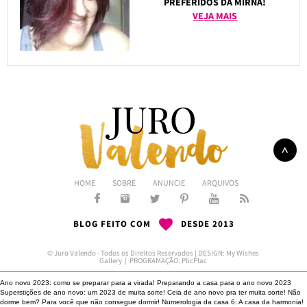
PREFERIDOS DA MIRNA!
VEJA MAIS
HOME
SOBRE
ANUNCIE
ARQUIVOS
BLOG FEITO COM
DESDE 2013
© Juro Valendo - Todos os Direitos Reservados | DESIGN:
My Wishes
Gallery
| PROGRAMAÇÃO:
PlicPlac
Ano novo 2023: como se preparar para a virada!
Preparando a casa para o ano novo 2023
Superstições de ano novo: um 2023 de muita sorte!
Ceia de ano novo pra ter muita sorte!
Não
dorme bem?
Para você que não consegue dormir!
Numerologia da casa 6: A casa da harmonia!