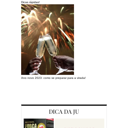
Dicas rápidas!
Ano novo 2023: como se preparar para a virada!
Preparando a c
DICA DA JU