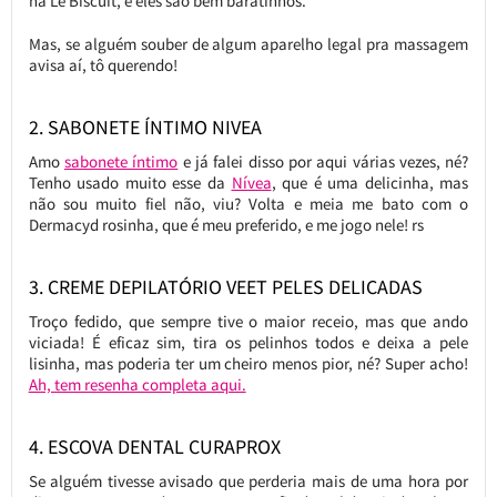
na Le Biscuit, e eles são bem baratinhos.
Mas, se alguém souber de algum aparelho legal pra massagem
avisa aí, tô querendo!
2. SABONETE ÍNTIMO NIVEA
Amo
sabonete íntimo
e já falei disso por aqui várias vezes, né?
Tenho usado muito esse da
Nívea
, que é uma delicinha, mas
não sou muito fiel não, viu? Volta e meia me bato com o
Dermacyd rosinha, que é meu preferido, e me jogo nele! rs
3. CREME DEPILATÓRIO VEET PELES DELICADAS
Troço fedido, que sempre tive o maior receio, mas que ando
viciada! É eficaz sim, tira os pelinhos todos e deixa a pele
lisinha, mas poderia ter um cheiro menos pior, né? Super acho!
Ah, tem resenha completa aqui.
4. ESCOVA DENTAL CURAPROX
Se alguém tivesse avisado que perderia mais de uma hora por