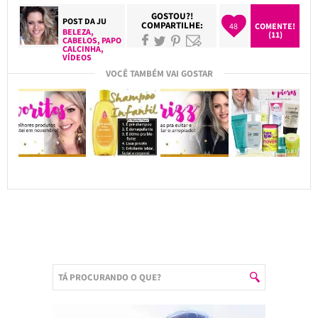
GOSTOU?!
POST DA
JU
COMPARTILHE:
48
COMENTE!
BELEZA
,
(11)
CABELOS
,
PAPO
CALCINHA
,
VÍDEOS
VOCÊ TAMBÉM VAI GOSTAR