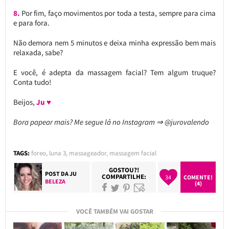
8.
Por fim, faço movimentos por toda a testa, sempre para cima
e para fora.
Não demora nem 5 minutos e deixa minha expressão bem mais
relaxada, sabe?
E você, é adepta da massagem facial? Tem algum truque?
Conta tudo!
Beijos,
Ju ♥
Bora papear mais? Me segue lá no Instagram ⇒ @jurovalendo
TAGS:
foreo
,
luna 3
,
massageador
,
massagem facial
GOSTOU?!
POST DA
JU
COMPARTILHE:
34
COMENTE!
BELEZA
(4)
VOCÊ TAMBÉM VAI GOSTAR