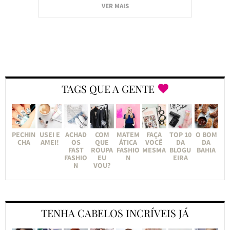
VER MAIS
TAGS QUE A GENTE
PECHIN
USEI E
ACHAD
COM
MATEM
FAÇA
TOP 10
O BOM
CHA
AMEI!
OS
QUE
ÁTICA
VOCÊ
DA
DA
FAST
ROUPA
FASHIO
MESMA
BLOGU
BAHIA
FASHIO
EU
N
EIRA
N
VOU?
TENHA CABELOS INCRÍVEIS JÁ