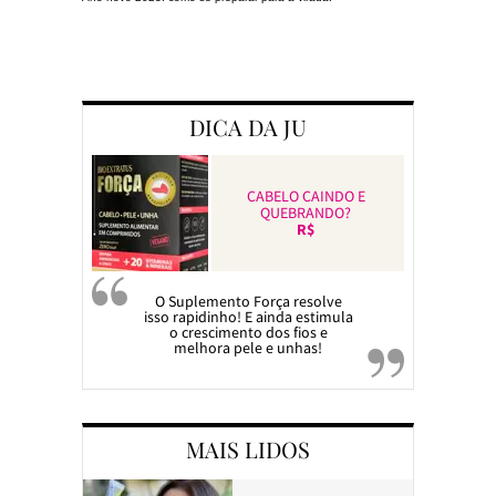
Preparando a c
DICA DA JU
CABELO CAINDO E
QUEBRANDO?
R$
O Suplemento Força resolve
isso rapidinho! E ainda estimula
o crescimento dos fios e
melhora pele e unhas!
MAIS LIDOS