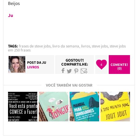
Beijos
Ju
TAGS:
frases de steve jobs
,
livro da semana
,
livros
,
steve jobs
,
steve jobs
em 250 frases
GOSTOU?!
POST DA
JU
COMPARTILHE:
4
COMENTE!
LIVROS
(0)
VOCÊ TAMBÉM VAI GOSTAR