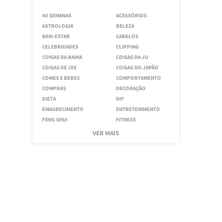
40 SEMANAS
ACESSÓRIOS
ASTROLOGIA
BELEZA
BEM-ESTAR
CABELOS
CELEBRIDADES
CLIPPING
COISAS DA BAHIA
COISAS DA JU
COISAS DE JEE
COISAS DO JAPÃO
COMES E BEBES
COMPORTAMENTO
COMPRAS
DECORAÇÃO
DIETA
DIY
EMAGRECIMENTO
ENTRETENIMENTO
FENG SHUI
FITNESS
VER MAIS