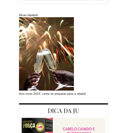
Dicas rápidas!
Ano novo 2023: como se preparar para a virada!
Preparando a cas
DICA DA JU
CABELO CAINDO E