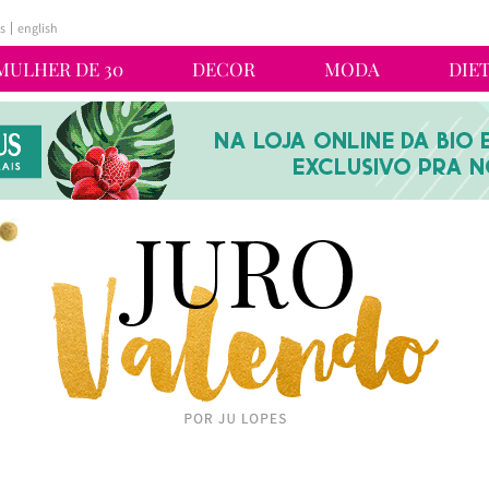
s
english
MULHER DE 30
DECOR
MODA
DIE