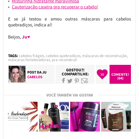
Misturinha hidratante maravilhosa
Cauterização caseira pra recuperar o cabelo!
E se já testou e amou outras máscaras para cabelos
quebradiços, indica aí!
Beijos,
Ju♥
TAGS:
cabelos frágeis
,
cabelos quebradiços
,
máscaras de reconstrução
,
máscaras fortalecedoras
,
pra reconstruir
GOSTOU?!
POST DA
JU
COMPARTILHE:
38
COMENTE!
CABELOS
(64)
VOCÊ TAMBÉM VAI GOSTAR