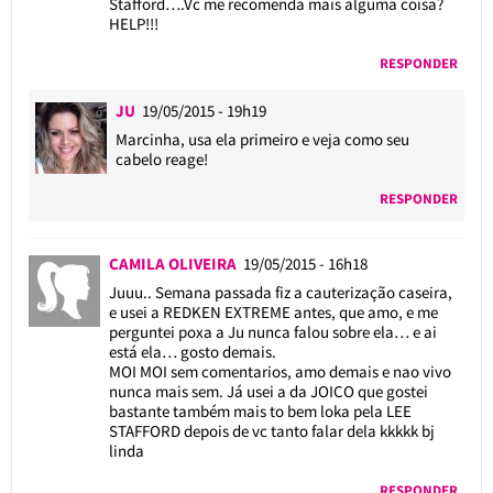
Stafford….Vc me recomenda mais alguma coisa?
HELP!!!
RESPONDER
JU
19/05/2015 - 19h19
Marcinha, usa ela primeiro e veja como seu
cabelo reage!
RESPONDER
CAMILA OLIVEIRA
19/05/2015 - 16h18
Juuu.. Semana passada fiz a cauterização caseira,
e usei a REDKEN EXTREME antes, que amo, e me
perguntei poxa a Ju nunca falou sobre ela… e ai
está ela… gosto demais.
MOI MOI sem comentarios, amo demais e nao vivo
nunca mais sem. Já usei a da JOICO que gostei
bastante também mais to bem loka pela LEE
STAFFORD depois de vc tanto falar dela kkkkk bj
linda
RESPONDER