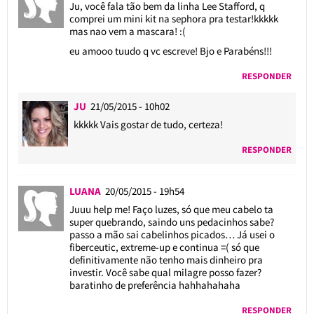
Ju, você fala tão bem da linha Lee Stafford, q
comprei um mini kit na sephora pra testar!kkkkk
mas nao vem a mascara! :(
eu amooo tuudo q vc escreve! Bjo e Parabéns!!!
RESPONDER
JU
21/05/2015 - 10h02
kkkkk Vais gostar de tudo, certeza!
RESPONDER
LUANA
20/05/2015 - 19h54
Juuu help me! Faço luzes, só que meu cabelo ta
super quebrando, saindo uns pedacinhos sabe?
passo a mão sai cabelinhos picados… Já usei o
fiberceutic, extreme-up e continua =( só que
definitivamente não tenho mais dinheiro pra
investir. Você sabe qual milagre posso fazer?
baratinho de preferência hahhahahaha
RESPONDER