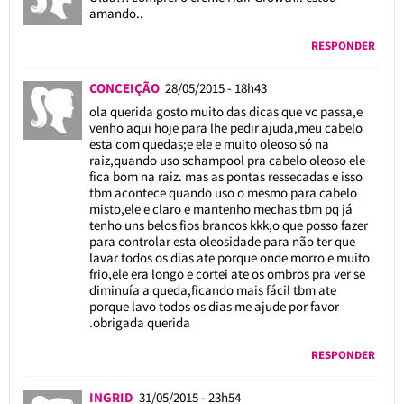
amando..
RESPONDER
CONCEIÇÃO
28/05/2015 - 18h43
ola querida gosto muito das dicas que vc passa,e
venho aqui hoje para lhe pedir ajuda,meu cabelo
esta com quedas;e ele e muito oleoso só na
raiz,quando uso schampool pra cabelo oleoso ele
fica bom na raiz. mas as pontas ressecadas e isso
tbm acontece quando uso o mesmo para cabelo
misto,ele e claro e mantenho mechas tbm pq já
tenho uns belos fios brancos kkk,o que posso fazer
para controlar esta oleosidade para não ter que
lavar todos os dias ate porque onde morro e muito
frio,ele era longo e cortei ate os ombros pra ver se
diminuía a queda,ficando mais fácil tbm ate
porque lavo todos os dias me ajude por favor
.obrigada querida
RESPONDER
INGRID
31/05/2015 - 23h54