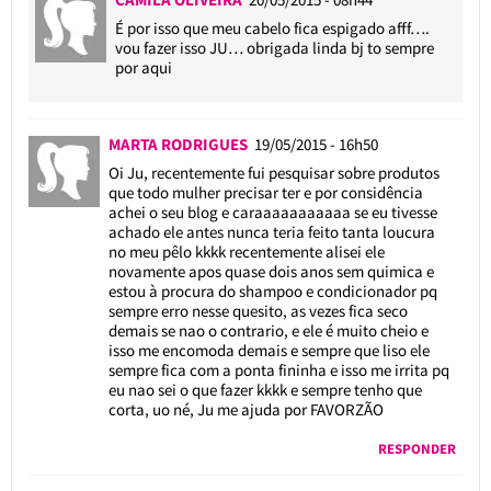
É por isso que meu cabelo fica espigado afff….
vou fazer isso JU… obrigada linda bj to sempre
por aqui
MARTA RODRIGUES
19/05/2015 - 16h50
Oi Ju, recentemente fui pesquisar sobre produtos
que todo mulher precisar ter e por considência
achei o seu blog e caraaaaaaaaaaa se eu tivesse
achado ele antes nunca teria feito tanta loucura
no meu pêlo kkkk recentemente alisei ele
novamente apos quase dois anos sem quimica e
estou à procura do shampoo e condicionador pq
sempre erro nesse quesito, as vezes fica seco
demais se nao o contrario, e ele é muito cheio e
isso me encomoda demais e sempre que liso ele
sempre fica com a ponta fininha e isso me irrita pq
eu nao sei o que fazer kkkk e sempre tenho que
corta, uo né, Ju me ajuda por FAVORZÃO
RESPONDER