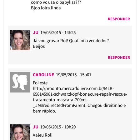
como vc usa o babyliss???
Bjoo loira linda
RESPONDER
JU
19/05/2015 - 14h25
Já vou gravar Rol! Qual foi o vendedor?
Beijos
RESPONDER
CAROLINE
19/05/2015 - 15h01
Foi este
http://produto.mercadolivre.com.br/MLB-
658145981-schwarzkopf-bonacure-repair-rescue-
tratamento-mascara-200ml-
_JM#redirectedFromParent
. Chegou direitinho e
bem rápido.
JU
19/05/2015 - 19h20
Valeu Rol!