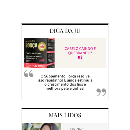
Preparando a c
DICA DA JU
CABELO CAINDO E
QUEBRANDO?
R$
O Suplemento Força resolve
isso rapidinho! E ainda estimula
o crescimento dos fios e
melhora pele e unhas!
MAIS LIDOS
02.07.2026