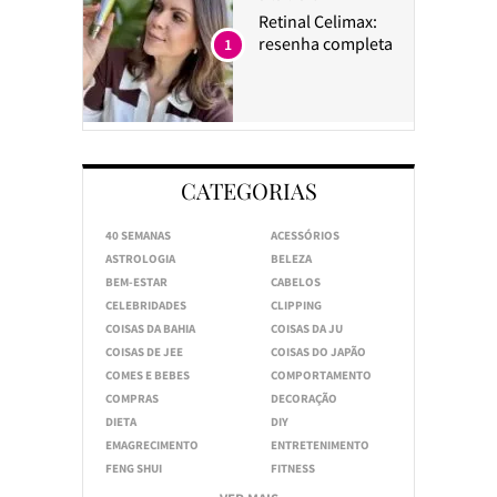
Retinal Celimax:
resenha completa
1
CATEGORIAS
40 SEMANAS
ACESSÓRIOS
ASTROLOGIA
BELEZA
BEM-ESTAR
CABELOS
CELEBRIDADES
CLIPPING
COISAS DA BAHIA
COISAS DA JU
COISAS DE JEE
COISAS DO JAPÃO
COMES E BEBES
COMPORTAMENTO
COMPRAS
DECORAÇÃO
DIETA
DIY
EMAGRECIMENTO
ENTRETENIMENTO
FENG SHUI
FITNESS