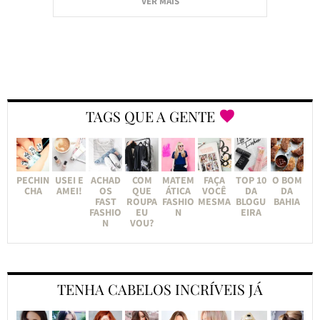
VER MAIS
TAGS QUE A GENTE
PECHIN
USEI E
ACHAD
COM
MATEM
FAÇA
TOP 10
O BOM
CHA
AMEI!
OS
QUE
ÁTICA
VOCÊ
DA
DA
FAST
ROUPA
FASHIO
MESMA
BLOGU
BAHIA
FASHIO
EU
N
EIRA
N
VOU?
TENHA CABELOS INCRÍVEIS JÁ