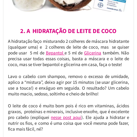
2. A HIDRATAÇÃO DE LEITE DE COCO
A hidratação faço misturando 2 colheres de máscara hidratante
(qualquer uma) e 2 colheres de leite de coco, mas se quiser
pode usar 5 ml de
Bepantol
e 5 ml de
Glicerina
também. Não
precisa usar todas essas coisas, basta a máscara e o leite de
coco, mas se tiver bepantol e glicerina em casa, faça o teste!
Lavo o cabelo com shampoo, removo o excesso de umidade,
aplico a “mistura”, deixo agir por 15 minutos (se usar glicerina,
use a touca!) e enxáguo em seguida. O resultado? Um cabelo
muito macio, sedoso, soltinho e cheio de brilho!
O leite de coco é muito bom pois é rico em vitaminas, ácidos
graxos, proteínas e minerais, inclusive enxofre, que é excelente
pro cabelo (expliquei
nesse post aqui
). Ele ajuda a hidratar e
nutrir os fios, e como é uma coisa que você mesma pode fazer,
fica mais fácil, né?