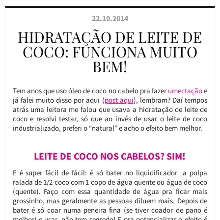
22.10.2014
HIDRATAÇÃO DE LEITE DE
COCO: FUNCIONA MUITO
BEM!
Tem anos que uso óleo de coco no cabelo pra fazer
umectação
e
já falei muito disso por aqui (
post aqui
), lembram? Daí tempos
atrás uma leitora me falou que usava a hidratação de leite de
coco e resolvi testar, só que ao invés de usar o leite de coco
industrializado, preferi o “natural” e acho o efeito bem melhor.
LEITE DE COCO NOS CABELOS? SIM!
E é super fácil de fácil: é só bater no liquidificador a polpa
ralada de 1/2 coco com 1 copo de água quente ou água de coco
(quente). Faço com essa quantidade de água pra ficar mais
grossinho, mas geralmente as pessoas diluem mais. Depois de
bater é só coar numa peneira fina (se tiver coador de pano é
melhor) e usar, não tem segredo! E pra potencializar o efeito é