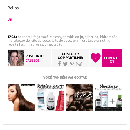
Beijos
Ju
TAGS:
bepantol
,
faça você mesma
,
gambis da ju
,
glicerina
,
hidratação
,
hidratação de leite de coco
,
leite de coco
,
pra hidratar
,
pra nutrir
,
receitinhas milagrosas
,
umectação
GOSTOU?!
POST DA
JU
COMPARTILHE:
68
COMENTE!
CABELOS
(71)
VOCÊ TAMBÉM VAI GOSTAR