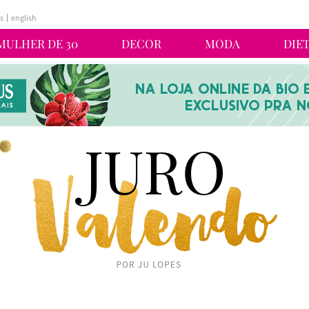
s
english
MULHER DE 30
DECOR
MODA
DIE