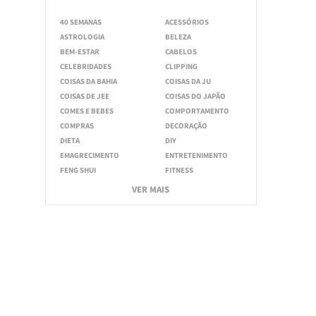
40 SEMANAS
ACESSÓRIOS
ASTROLOGIA
BELEZA
BEM-ESTAR
CABELOS
CELEBRIDADES
CLIPPING
COISAS DA BAHIA
COISAS DA JU
COISAS DE JEE
COISAS DO JAPÃO
COMES E BEBES
COMPORTAMENTO
COMPRAS
DECORAÇÃO
DIETA
DIY
EMAGRECIMENTO
ENTRETENIMENTO
FENG SHUI
FITNESS
VER MAIS