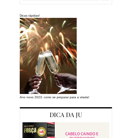
Dicas rápidas!
Ano novo 2023: como se preparar para a virada!
Preparando a cas
DICA DA JU
CABELO CAINDO E