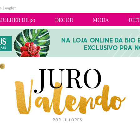
s
english
MULHER DE 30
DECOR
MODA
DIE