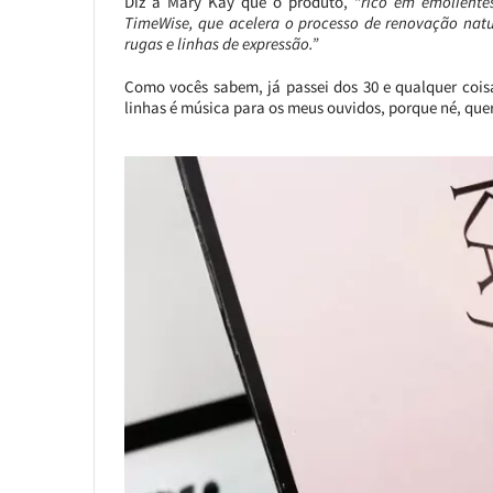
Diz a Mary Kay que o produto, “
rico em emoliente
TimeWise, que acelera o processo de renovação natu
rugas e linhas de expressão.”
Como vocês sabem, já passei dos 30 e qualquer cois
linhas é música para os meus ouvidos, porque né, quer