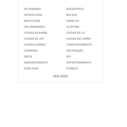
40 SEMANAS
ACESSÓRIOS
ASTROLOGIA
BELEZA
BEM-ESTAR
CABELOS
CELEBRIDADES
CLIPPING
COISAS DA BAHIA
COISAS DA JU
COISAS DE JEE
COISAS DO JAPÃO
COMES E BEBES
COMPORTAMENTO
COMPRAS
DECORAÇÃO
DIETA
DIY
EMAGRECIMENTO
ENTRETENIMENTO
FENG SHUI
FITNESS
VER MAIS