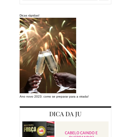
Dicas rápidas!
Ano novo 2023: como se preparar para a virada!
Preparando a cas
DICA DA JU
CABELO CAINDO E