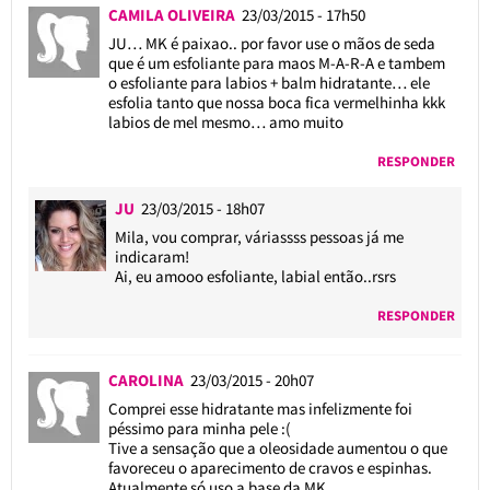
CAMILA OLIVEIRA
23/03/2015 - 17h50
JU… MK é paixao.. por favor use o mãos de seda
que é um esfoliante para maos M-A-R-A e tambem
o esfoliante para labios + balm hidratante… ele
esfolia tanto que nossa boca fica vermelhinha kkk
labios de mel mesmo… amo muito
RESPONDER
JU
23/03/2015 - 18h07
Mila, vou comprar, váriassss pessoas já me
indicaram!
Ai, eu amooo esfoliante, labial então..rsrs
RESPONDER
CAROLINA
23/03/2015 - 20h07
Comprei esse hidratante mas infelizmente foi
péssimo para minha pele :(
Tive a sensação que a oleosidade aumentou o que
favoreceu o aparecimento de cravos e espinhas.
Atualmente só uso a base da MK.