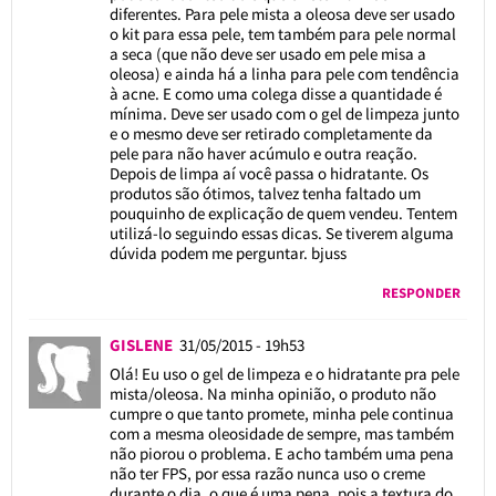
diferentes. Para pele mista a oleosa deve ser usado
o kit para essa pele, tem também para pele normal
a seca (que não deve ser usado em pele misa a
oleosa) e ainda há a linha para pele com tendência
à acne. E como uma colega disse a quantidade é
mínima. Deve ser usado com o gel de limpeza junto
e o mesmo deve ser retirado completamente da
pele para não haver acúmulo e outra reação.
Depois de limpa aí você passa o hidratante. Os
produtos são ótimos, talvez tenha faltado um
pouquinho de explicação de quem vendeu. Tentem
utilizá-lo seguindo essas dicas. Se tiverem alguma
dúvida podem me perguntar. bjuss
RESPONDER
GISLENE
31/05/2015 - 19h53
Olá! Eu uso o gel de limpeza e o hidratante pra pele
mista/oleosa. Na minha opinião, o produto não
cumpre o que tanto promete, minha pele continua
com a mesma oleosidade de sempre, mas também
não piorou o problema. E acho também uma pena
não ter FPS, por essa razão nunca uso o creme
durante o dia, o que é uma pena, pois a textura do