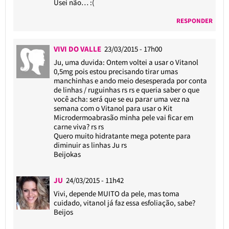
Usei não… :(
RESPONDER
VIVI DO VALLE
23/03/2015 - 17h00
Ju, uma duvida: Ontem voltei a usar o Vitanol
0,5mg pois estou precisando tirar umas
manchinhas e ando meio desesperada por conta
de linhas / ruguinhas rs rs e queria saber o que
você acha: será que se eu parar uma vez na
semana com o Vitanol para usar o Kit
Microdermoabrasão minha pele vai ficar em
carne viva? rs rs
Quero muito hidratante mega potente para
diminuir as linhas Ju rs
Beijokas
JU
24/03/2015 - 11h42
Vivi, depende MUITO da pele, mas toma
cuidado, vitanol já faz essa esfoliação, sabe?
Beijos