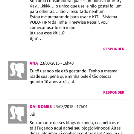
Sou uma consumidora quase compulsiva de Mary
Kay….kkkk….o unico que usei e não gostei foi um
para olheiras…não vi resultado nenhum.
Estou me preparando para usar o KIT – Sistema
VOLU-FIRM da linha TimeWise Repair, vou
começar usa-lo em maio.
já usou esse kit Ju?
Bjim…
RESPONDER
ANA
23/03/2015 - 16h48
Eu tô usando ele e tô gostando. Tenho a mesma
idade sua, pena que minha pele é tão oleosa
quanto 10 anos atrás, af.
RESPONDER
DAI GOMES
23/03/2015 - 17h04
Jú!
Sou amante desses blogs de moda, cosméticos e
tal! Fuçando aqui achei seu blog(divinooo)! Altas
dicas, algumas já conhecia outras não! Amei mais