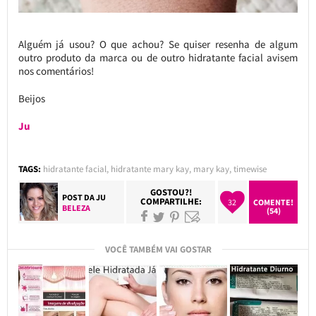
Alguém já usou? O que achou? Se quiser resenha de algum
outro produto da marca ou de outro hidratante facial avisem
nos comentários!
Beijos
Ju
TAGS:
hidratante facial
,
hidratante mary kay
,
mary kay
,
timewise
GOSTOU?!
POST DA
JU
COMPARTILHE:
32
COMENTE!
BELEZA
(54)
VOCÊ TAMBÉM VAI GOSTAR