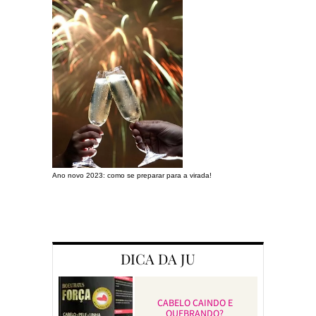
Ano novo 2023: como se preparar para a virada!
Preparando a c
DICA DA JU
CABELO CAINDO E
QUEBRANDO?