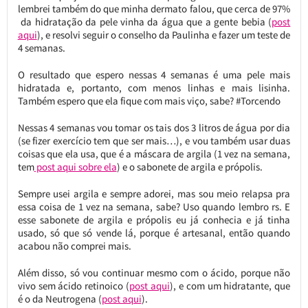
lembrei também do que minha dermato falou, que cerca de 97%
da hidratação da pele vinha da água que a gente bebia (
post
aqui
), e resolvi seguir o conselho da Paulinha e fazer um teste de
4 semanas.
O resultado que espero nessas 4 semanas é uma pele mais
hidratada e, portanto, com menos linhas e mais lisinha.
Também espero que ela fique com mais viço, sabe? #Torcendo
Nessas 4 semanas vou tomar os tais dos 3 litros de água por dia
(se fizer exercício tem que ser mais…), e vou também usar duas
coisas que ela usa, que é a máscara de argila (1 vez na semana,
tem
post aqui sobre ela
) e o sabonete de argila e própolis.
Sempre usei argila e sempre adorei, mas sou meio relapsa pra
essa coisa de 1 vez na semana, sabe? Uso quando lembro rs. E
esse sabonete de argila e própolis eu já conhecia e já tinha
usado, só que só vende lá, porque é artesanal, então quando
acabou não comprei mais.
Além disso, só vou continuar mesmo com o ácido, porque não
vivo sem ácido retinoico (
post aqui
), e com um hidratante, que
é o da Neutrogena (
post aqui
).