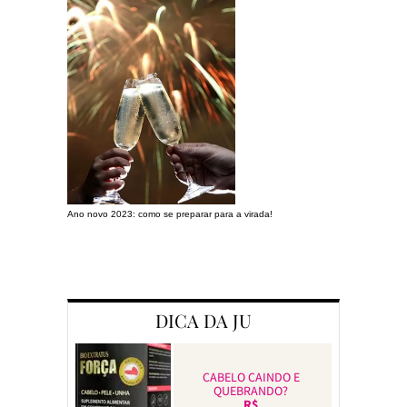
Ano novo 2023: como se preparar para a virada!
Preparando a c
DICA DA JU
CABELO CAINDO E
QUEBRANDO?
R$