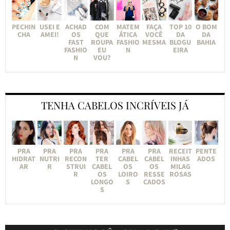
PECHIN
USEI E
ACHAD
COM
MATEM
FAÇA
TOP 10
O BOM
CHA
AMEI!
OS
QUE
ÁTICA
VOCÊ
DA
DA
FAST
ROUPA
FASHIO
MESMA
BLOGU
BAHIA
FASHIO
EU
N
EIRA
N
VOU?
TENHA CABELOS INCRÍVEIS JÁ
PRA
PRA
PRA
PRA
PRA
PRA
RECEIT
PENTE
HIDRAT
NUTRI
RECON
TER
CABEL
CABEL
INHAS
ADOS
AR
R
STRUI
CABEL
OS
OS
MILAG
R
OS
LOIRO
RESSE
ROSAS
LONGO
S
CADOS
S