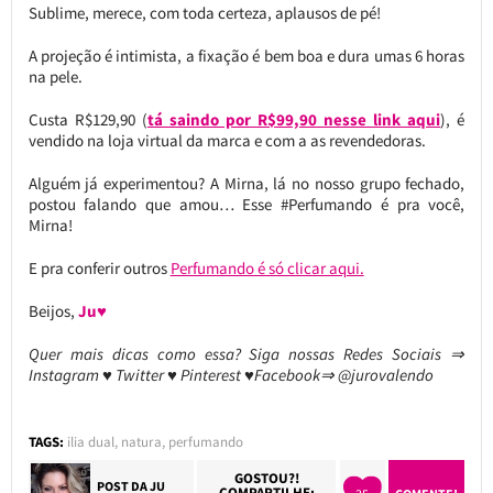
Sublime, merece, com toda certeza, aplausos de pé!
A projeção é intimista, a fixação é bem boa e dura umas 6 horas
na pele.
Custa R$129,90 (
tá saindo por R$99,90 nesse link aqui
), é
vendido na loja virtual da marca e com a as revendedoras.
Alguém já experimentou? A Mirna, lá no nosso grupo fechado,
postou falando que amou… Esse #Perfumando é pra você,
Mirna!
E pra conferir outros
Perfumando é só clicar aqui.
Beijos,
Ju♥
Quer mais dicas como essa? Siga nossas Redes Sociais ⇒
Instagram ♥ Twitter ♥ Pinterest ♥Facebook⇒ @jurovalendo
TAGS:
ilia dual
,
natura
,
perfumando
GOSTOU?!
POST DA
JU
COMPARTILHE: