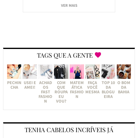
VER MAIS
TAGS QUE A GENTE
PECHIN
USEI E
ACHAD
COM
MATEM
FAÇA
TOP 10
O BOM
CHA
AMEI!
OS
QUE
ÁTICA
VOCÊ
DA
DA
FAST
ROUPA
FASHIO
MESMA
BLOGU
BAHIA
FASHIO
EU
N
EIRA
N
VOU?
TENHA CABELOS INCRÍVEIS JÁ