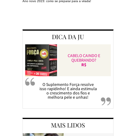
Ano novo 2023: como se preparar para a virada!
Preparando a c
DICA DA JU
CABELO CAINDO E
QUEBRANDO?
R$
O Suplemento Força resolve
isso rapidinho! E ainda estimula
o crescimento dos fios e
melhora pele e unhas!
MAIS LIDOS