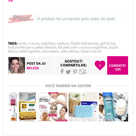
TAGS:
acne
,
cravos
,
espinhas
,
eudora
,
fluido hidratante
,
gel facial
,
hidratante para peles oleosas
,
kit pele com cravos e espinhas
,
loção
tônica adstringente
,
neo essens
,
pele oleosa
,
tônico facial
GOSTOU?!
POST DA
JU
COMPARTILHE:
9
COMENTE!
BELEZA
(18)
VOCÊ TAMBÉM VAI GOSTAR